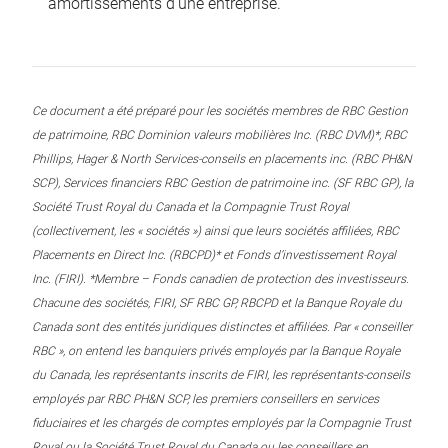
amortissements d’une entreprise.
Ce document a été préparé pour les sociétés membres de RBC Gestion
de patrimoine, RBC Dominion valeurs mobilières Inc. (RBC DVM)*, RBC
Phillips, Hager & North Services-conseils en placements inc. (RBC PH&N
SCP), Services financiers RBC Gestion de patrimoine inc. (SF RBC GP), la
Société Trust Royal du Canada et la Compagnie Trust Royal
(collectivement, les « sociétés ») ainsi que leurs sociétés affiliées, RBC
Placements en Direct Inc. (RBCPD)* et Fonds d’investissement Royal
Inc. (FIRI). *Membre – Fonds canadien de protection des investisseurs.
Chacune des sociétés, FIRI, SF RBC GP, RBCPD et la Banque Royale du
Canada sont des entités juridiques distinctes et affiliées. Par « conseiller
RBC », on entend les banquiers privés employés par la Banque Royale
du Canada, les représentants inscrits de FIRI, les représentants-conseils
employés par RBC PH&N SCP, les premiers conseillers en services
fiduciaires et les chargés de comptes employés par la Compagnie Trust
Royal ou la Société Trust Royal du Canada ou les conseillers en