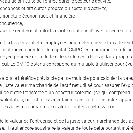
iveau de difficulté de l’entrée dans le secteur d’activité,
tendances et difficultés propres au secteur d’activité,
onjoncture économique et financière,
oncurrence,
taux de rendement actuels d’autres options d’investissement ou 
éthodes peuvent être employées pour déterminer le taux de rend
coût moyen pondéré du capital (CMPC) est couramment utilisée
 moyen pondéré de la dette et le rendement des capitaux propres
alcul. Le CMPC obtenu correspond au multiple à utiliser pour éval
 alors le bénéfice prévisible par ce multiple pour calculer la valeu
a juste valeur marchande de l’actif net utilisé pour assurer l’expl
ui peut être transférée à un acheteur potentiel (ce qui comprend
exploitation, ou actifs excédentaires, c’est-à-dire les actifs app
ses activités courantes, est alors ajoutée à cette valeur.
la valeur de l’entreprise et de la juste valeur marchande des act
ise. Il faut encore soustraire la valeur de toute dette portant int