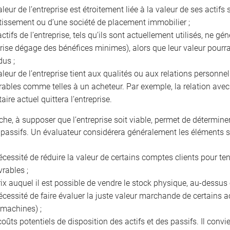
aleur de l’entreprise est étroitement liée à la valeur de ses acti
tissement ou d’une société de placement immobilier ;
actifs de l’entreprise, tels qu’ils sont actuellement utilisés, ne g
prise dégage des bénéfices minimes), alors que leur valeur pourra
dus ;
aleur de l’entreprise tient aux qualités ou aux relations personnel
rables comme telles à un acheteur. Par exemple, la relation avec l
taire actuel quittera l’entreprise.
che, à supposer que l’entreprise soit viable, permet de détermine
 passifs. Un évaluateur considérera généralement les éléments s
écessité de réduire la valeur de certains comptes clients pour t
vrables ;
rix auquel il est possible de vendre le stock physique, au-dessu
écessité de faire évaluer la juste valeur marchande de certains ac
 machines) ;
coûts potentiels de disposition des actifs et des passifs. Il conv