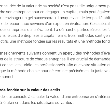
nne idée de la valeur de sa société n’est pas utile uniquement pour
re son entreprise pour en dégager un capital, mais peut égaleme
r envisager un gel successoral). Lorsque vient le temps d’établir
ux de recourir aux services d’un expert en évaluation. Ces spécia
es entreprises qu’ils évaluent. La démarche particulière et les 
ans le cas d’entreprises à capital fermé, trois méthodes sont g
actifs, une méthode fondée sur les résultats et une méthode fon
enseignements suivants donnent un aperçu des méthodes d’évalua
 et de la structure de chaque entreprise, il est crucial de demande
et conseillers juridiques professionnels, afin que votre situatio
 que la méthode choisie pour déterminer précisément la juste val
ersonnel
de fondée sur la valeur des actifs
e, qui consiste à calculer la valeur d’une entreprise en s’intére
énéralement dans les situations suivantes :