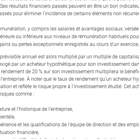
 Ses résultats financiers passés peuvent en être un bon indicateur.
assés pour éliminer l’incidence de certains éléments non récur
émunération, y compris les salaires et avantages sociaux, versée
érieure ou inférieure aux niveaux de rémunération habituels po
gains ou pertes exceptionnels enregistrés au cours d’un exercice,
prévisible annuel est alors multiplié par un multiple de capitalis
xigé par un acheteur hypothétique pour son investissement dans
n rendement de 20 % sur son investissement multipliera le bénéfic
 l’entreprise. À noter que le taux de rendement qu’un acheteur hy
uation et reflète le risque propre à l’investissement étudié. Cet
risques comme :
ature et l’historique de l’entreprise,
lientèle,
périence et les qualifications de l’équipe de direction et des empl
ituation financière,