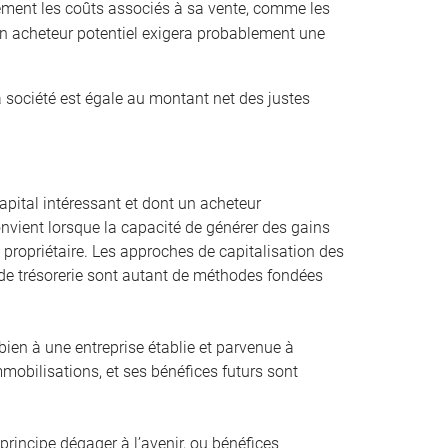
ement les coûts associés à sa vente, comme les
 Un acheteur potentiel exigera probablement une
a société est égale au montant net des justes
pital intéressant et dont un acheteur
convient lorsque la capacité de générer des gains
st propriétaire. Les approches de capitalisation des
ux de trésorerie sont autant de méthodes fondées
bien à une entreprise établie et parvenue à
mmobilisations, et ses bénéfices futurs sont
principe dégager à l’avenir, ou bénéfices