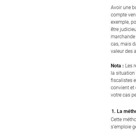
Avoir une bo
compte vend
exemple, pou
être judicie
marchande d
cas, mais d
valeur des 
Nota :
Les r
la situation
fiscalistes 
convient et
votre cas p
1. La métho
Cette méthod
s’emploie g