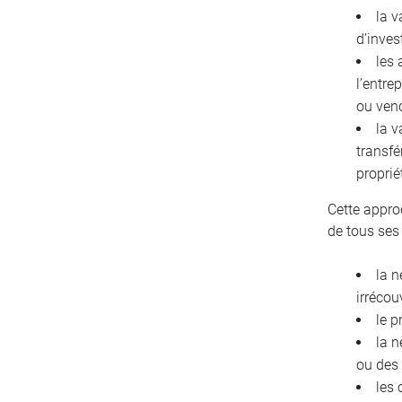
la v
d’inves
les 
l’entre
ou ven
la v
transfé
proprié
Cette appro
de tous ses
la n
irrécou
le p
la n
ou des
les 