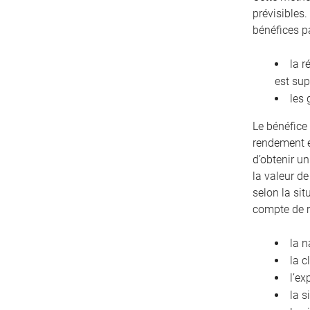
prévisibles.
bénéfices p
la r
est sup
les 
Le bénéfice 
rendement e
d’obtenir u
la valeur de
selon la sit
compte de 
la n
la c
l’ex
la s