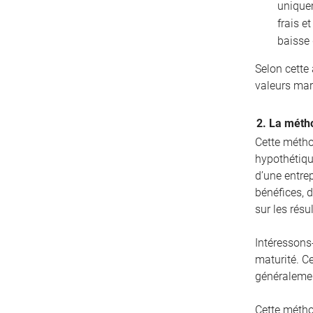
unique
frais e
baisse 
Selon cette
valeurs mar
2. La métho
Cette métho
hypothétique
d’une entrep
bénéfices, d
sur les résu
Intéressons
maturité. C
généralemen
Cette métho