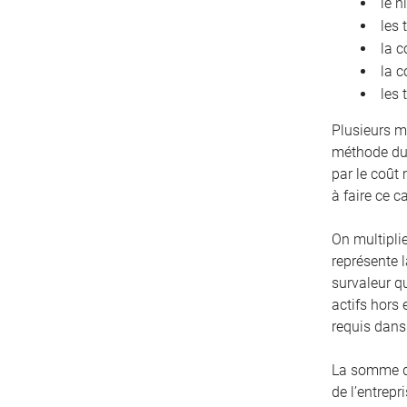
le n
les 
la c
la c
les 
Plusieurs m
méthode du 
par le coût
à faire ce c
On multiplie
représente l
survaleur q
actifs hors 
requis dans 
La somme de 
de l’entrepr