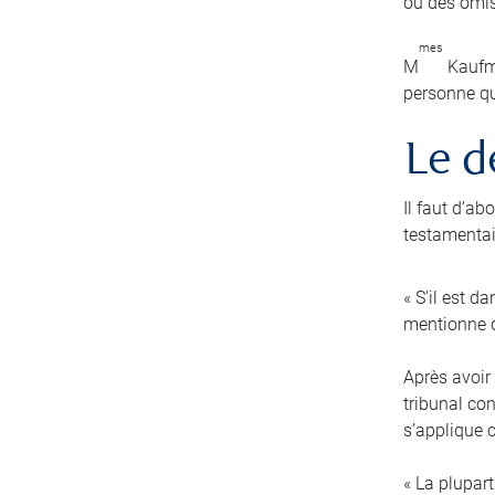
ou des omis
mes
M
Kaufma
personne qu
Le d
Il faut d’a
testamentair
« S’il est d
mentionne q
Après avoir 
tribunal co
s’applique 
« La plupart