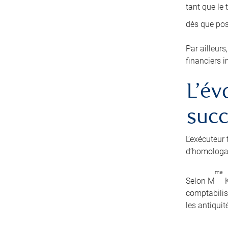
tant que le
dès que po
Par ailleurs
financiers i
L’év
suc
L’exécuteur 
d’homologat
me
Selon M
K
comptabilise
les antiquit