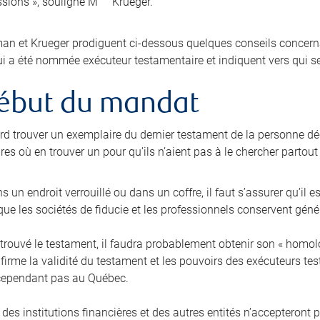
sions », souligne M
Krueger.
n et Krueger prodiguent ci-dessous quelques conseils concernan
i a été nommée exécuteur testamentaire et indiquent vers qui se
ébut du mandat
bord trouver un exemplaire du dernier testament de la personne dé
es où en trouver un pour qu’ils n’aient pas à le chercher partout
ans un endroit verrouillé ou dans un coffre, il faut s’assurer qu’il e
ue les sociétés de fiducie et les professionnels conservent gén
trouvé le testament, il faudra probablement obtenir son « homolog
nfirme la validité du testament et les pouvoirs des exécuteurs t
cependant pas au Québec.
 des institutions financières et des autres entités n’accepteront 