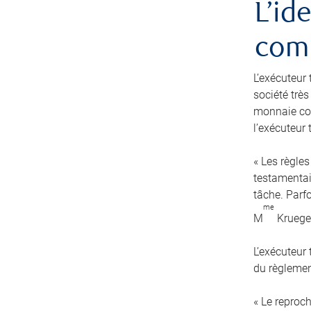
L’id
comm
L’exécuteur 
société très
monnaie cou
l’exécuteur
« Les règles
testamentair
tâche. Parfo
me
M
Kruege
L’exécuteur
du règlement
« Le reproc