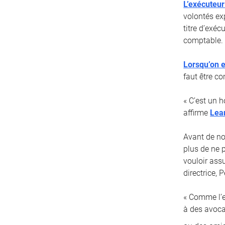
L’exécuteur
volontés ex
titre d’exé
comptable.
Lorsqu’on e
faut être co
« C’est un 
affirme
Lea
Avant de no
plus de ne 
vouloir ass
directrice,
« Comme l’ex
à des avoca