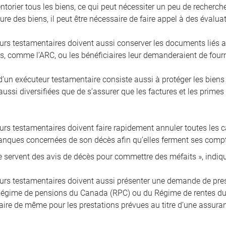
ventorier tous les biens, ce qui peut nécessiter un peu de recherch
ure des biens, il peut être nécessaire de faire appel à des évalu
urs testamentaires doivent aussi conserver les documents liés a
, comme l’ARC, ou les bénéficiaires leur demanderaient de fournir
’un exécuteur testamentaire consiste aussi à protéger les bien
ussi diversifiées que de s’assurer que les factures et les primes
rs testamentaires doivent faire rapidement annuler toutes les car
banques concernées de son décès afin qu’elles ferment ses compt
e servent des avis de décès pour commettre des méfaits », indi
urs testamentaires doivent aussi présenter une demande de prest
égime de pensions du Canada (RPC) ou du Régime de rentes du Q
 faire de même pour les prestations prévues au titre d’une assura