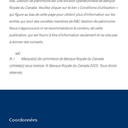
RBC Gestion de patrimoine est une division opérationnelle de Banque
Royale du Canada. Veuillez cliquer sur le lien « Conditions d’utilisation »
qui figure au bas de cette page pour obtenir plus d’information sur les
entités qui sont des sociétés membres de RBC Gestion de patrimoine.
Nous n’approuvons ni ne recommandons le contenu de cette
publication, qui est fourni à titre d’information seulement et ne vise pas
à donner des conseils.
MC
® /
Marque(s) de commerce de Banque Royale du Canada
utilisée(s) sous licence. © Banque Royale du Canada 2025. Tous droits
réservés.
Coordonnées