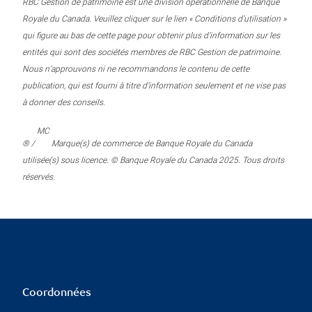
RBC Gestion de patrimoine est une division opérationnelle de Banque
Royale du Canada. Veuillez cliquer sur le lien « Conditions d’utilisation »
qui figure au bas de cette page pour obtenir plus d’information sur les
entités qui sont des sociétés membres de RBC Gestion de patrimoine.
Nous n’approuvons ni ne recommandons le contenu de cette
publication, qui est fourni à titre d’information seulement et ne vise pas
à donner des conseils.
MC
® /
Marque(s) de commerce de Banque Royale du Canada
utilisée(s) sous licence. © Banque Royale du Canada 2025. Tous droits
réservés.
Coordonnées