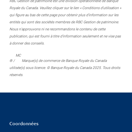
RBC Gestion de patrimoine est une division opérationnelle de Banque
Royale du Canada. Veuillez cliquer sur le lien « Conditions d’utilisation »
qui figure au bas de cette page pour obtenir plus d’information sur les
entités qui sont des sociétés membres de RBC Gestion de patrimoine.
Nous n’approuvons ni ne recommandons le contenu de cette
publication, qui est fourni à titre d’information seulement et ne vise pas
à donner des conseils.
MC
® /
Marque(s) de commerce de Banque Royale du Canada
utilisée(s) sous licence. © Banque Royale du Canada 2025. Tous droits
réservés.
Coordonnées