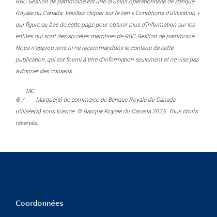
RBC Gestion de patrimoine est une division opérationnelle de Banque
Royale du Canada. Veuillez cliquer sur le lien « Conditions d’utilisation »
qui figure au bas de cette page pour obtenir plus d’information sur les
entités qui sont des sociétés membres de RBC Gestion de patrimoine.
Nous n’approuvons ni ne recommandons le contenu de cette
publication, qui est fourni à titre d’information seulement et ne vise pas
à donner des conseils.
MC
® /
Marque(s) de commerce de Banque Royale du Canada
utilisée(s) sous licence. © Banque Royale du Canada 2025. Tous droits
réservés.
Coordonnées