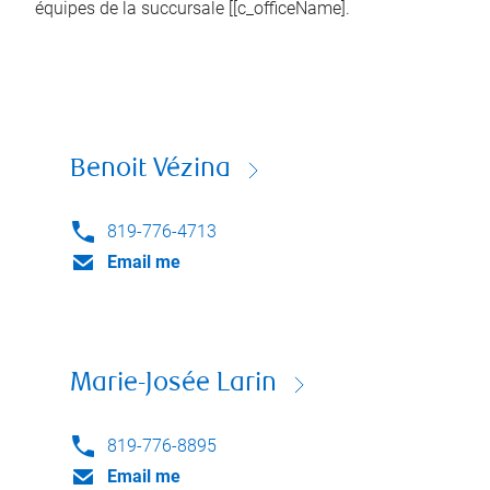
équipes de la succursale [[c_officeName].
Benoit Vézina
819-776-4713
Email me
Marie-Josée Larin
819-776-8895
Email me