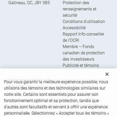
Gatineau
,
QC
,
J8Y 3B5
Protection des
renseignements et
sécurité
Conditions d’utilisation
Accessibilité
Rapport Info-conseiller
de l’OCRI
Membre – Fonds
canadien de protection
des investisseurs
Publicité et témoins
Liens vers les sites en
Pour vous garantir la meilleure expérience possible, nous
français
utilisons des témoins et des technologies similaires sur
notre site. Certains sont essentiels pour assurer son
fonctionnement optimal et sa protection, tandis que
Ouvrir une session
d’autres sont facultatifs et servent à offrir une expérience
Guide d’ouverture de
personnalisée. Sélectionnez « Accepter tous les témoins »
session initiale