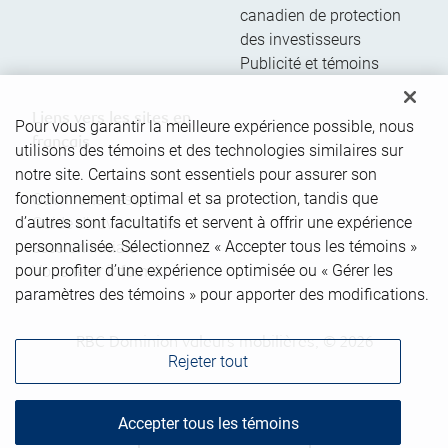
canadien de protection
des investisseurs
Publicité et témoins
Liens vers les sites en
Pour vous garantir la meilleure expérience possible, nous
français
utilisons des témoins et des technologies similaires sur
notre site. Certains sont essentiels pour assurer son
fonctionnement optimal et sa protection, tandis que
Ouvrir une session
d’autres sont facultatifs et servent à offrir une expérience
Guide d’ouverture de
personnalisée. Sélectionnez « Accepter tous les témoins »
session initiale
pour profiter d’une expérience optimisée ou « Gérer les
Vous tenir informé
paramètres des témoins » pour apporter des modifications.
RBC Dominion valeurs mobilières, © 2026
Rejeter tout
Accepter tous les témoins
Haut de la page