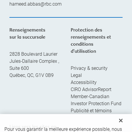
hameed.abbas@rbc.com
Renseignements
Protection des
sur la succursale
renseignements et
conditions
d’utilisation
2828 Boulevard Laurier
Jules-Dallaire Complex ,
Suite 600
Privacy & security
Québec
,
QC
,
G1V 0B9
Legal
Accessibility
CIRO AdvisorReport
Member-Canadian
Investor Protection Fund
Publicité et témoins
Liens vers les sites en
Pour vous garantir la meilleure expérience possible, nous