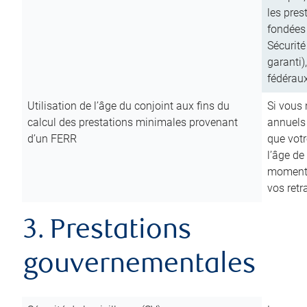
les pres
fondées 
Sécurité
garanti)
fédéraux
Utilisation de l’âge du conjoint aux fins du
Si vous
calcul des prestations minimales provenant
annuels
d’un FERR
que votr
l’âge de
moment d
vos ret
3. Prestations
gouvernementales