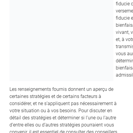
fiducie c
versemen
fiducie 
bienfais
vivant, 
et, à vo
transmi
vous aur
détermin
bienfais
admissib
Les renseignements fournis donnent un aperçu de
certaines stratégies et de certains facteurs à
considérer, et ne s’appliquent pas nécessairement à
votre situation ou à vos besoins. Pour discuter en
détail des stratégies et déterminer si l’une ou l’autre
d’entre elles ou d’autres stratégies pourraient vous
convenir, il est essentiel de consulter des conseillers