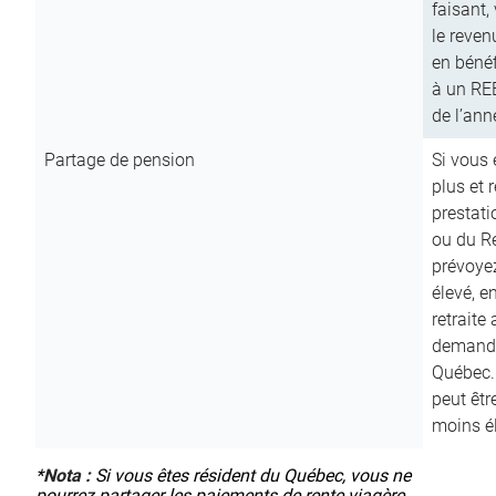
faisant,
le reven
en bénéf
à un RE
de l’ann
Partage de pension
Si vous 
plus et 
prestat
ou du R
prévoyez
élevé, e
retraite
demande
Québec. 
peut êtr
moins é
*
Nota :
Si vous êtes résident du Québec, vous ne
pourrez partager les paiements de rente viagère