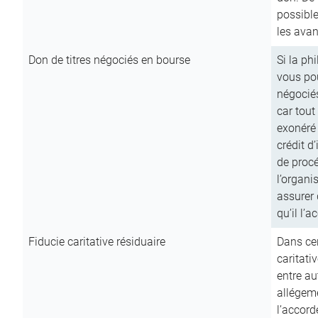
possible
les avan
Don de titres négociés en bourse
Si la ph
vous pou
négocié
car tout
exonéré
crédit d
de procé
l’organi
assurer 
qu’il l’a
Fiducie caritative résiduaire
Dans cer
caritati
entre au
allégeme
l’accord