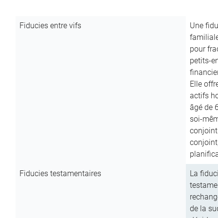
Fiducies entre vifs
Une fidu
familial
pour fra
petits-e
financie
Elle off
actifs h
âgé de 6
soi-mêm
conjoint
conjoin
planific
Fiducies testamentaires
La fiduc
testamen
rechange
de la su