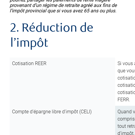
provenant d’un régime de retraite agréé aux fins de
l’impôt provincial que si vous avez 65 ans ou plus.
2. Réduction de
l’impôt
Cotisation REER
Si vous 
que vous
cotisati
cotisati
cotisati
FERR.
Compte d’épargne libre d’impôt (CELI)
Quand vo
compris 
tout ret
d’impôt,