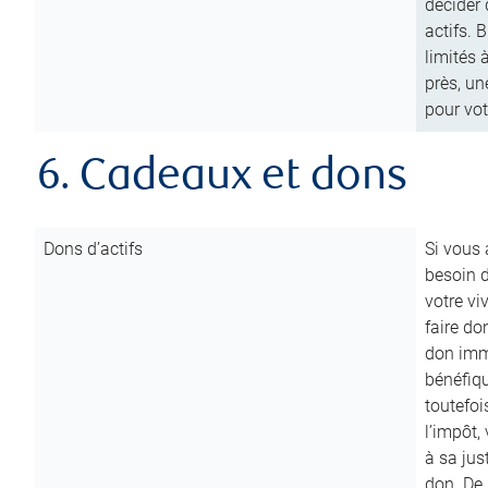
décider 
actifs. 
limités 
près, un
pour vot
6. Cadeaux et dons
Dons d’actifs
Si vous
besoin d
votre vi
faire do
don immé
bénéfiqu
toutefoi
l’impôt,
à sa ju
don. De p