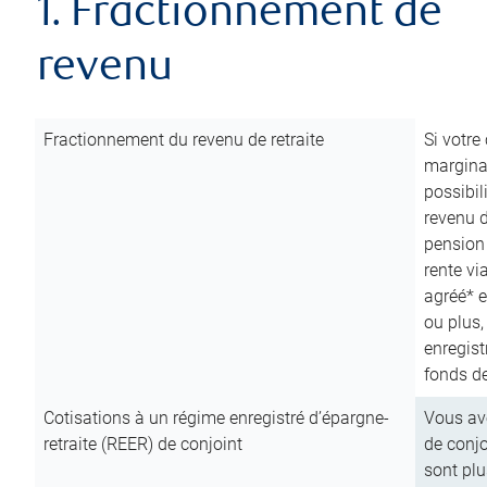
1. Fractionnement de
revenu
Fractionnement du revenu de retraite
Si votre
marginal
possibil
revenu 
pension
rente vi
agréé* e
ou plus,
enregist
fonds de
Cotisations à un régime enregistré d’épargne-
Vous ave
retraite (REER) de conjoint
de conjo
sont plu