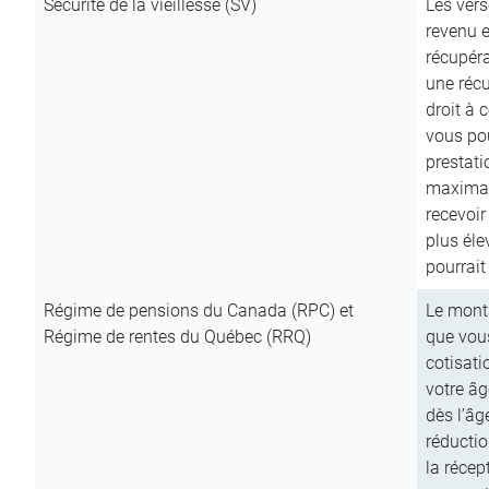
Sécurité de la vieillesse (SV)
Les vers
revenu e
récupéra
une récu
droit à 
vous pou
prestati
maximale
recevoi
plus él
pourrait
Régime de pensions du Canada (RPC) et
Le mont
Régime de rentes du Québec (RRQ)
que vous
cotisati
votre âg
dès l’âg
réducti
la récep