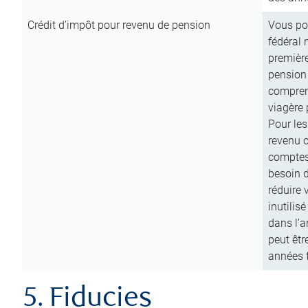
Crédit d’impôt pour revenu de pension
Vous pou
fédéral 
première
pension
comprend
viagère 
Pour les
revenu 
comptes
besoin d
réduire 
inutilis
dans l’a
peut êtr
années f
5. Fiducies