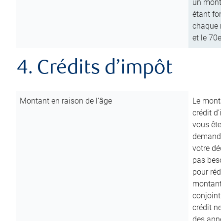
un mont
étant fo
chaque m
et le 70
4. Crédits d’impôt
Montant en raison de l’âge
Le monta
crédit d
vous êt
demande
votre dé
pas beso
pour réd
montant 
conjoint
crédit n
des anné