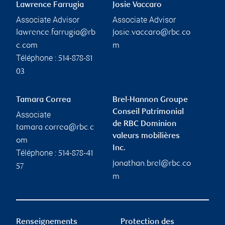
Lawrence Farrugia
Josie Vaccaro
Associate Advisor
Associate Advisor
lawrence.farrugia@rb
josie.vaccaro@rbc.co
c.com
m
Téléphone :
514-878-81
03
Tamara Correa
Brel-Hannon Groupe
Conseil Patrimonial
Associate
de RBC Dominion
tamara.correa@rbc.c
valeurs mobilières
om
Inc.
Téléphone :
514-878-41
jonathan.brel@rbc.co
57
m
Renseignements
Protection des