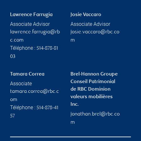
Lawrence Farrugia
Josie Vaccaro
Associate Advisor
Associate Advisor
lawrence.farrugia@rb
josie.vaccaro@rbc.co
c.com
m
Téléphone :
514-878-81
03
Tamara Correa
Brel-Hannon Groupe
Conseil Patrimonial
Associate
de RBC Dominion
tamara.correa@rbc.c
valeurs mobilières
om
Inc.
Téléphone :
514-878-41
jonathan.brel@rbc.co
57
m