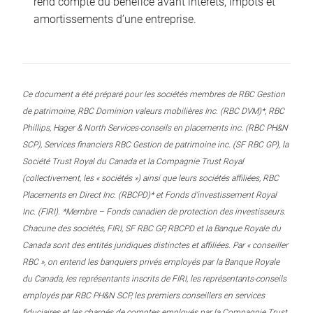
rend compte du bénéfice avant intérêts, impôts et
amortissements d’une entreprise.
Ce document a été préparé pour les sociétés membres de RBC Gestion
de patrimoine, RBC Dominion valeurs mobilières Inc. (RBC DVM)*, RBC
Phillips, Hager & North Services-conseils en placements inc. (RBC PH&N
SCP), Services financiers RBC Gestion de patrimoine inc. (SF RBC GP), la
Société Trust Royal du Canada et la Compagnie Trust Royal
(collectivement, les « sociétés ») ainsi que leurs sociétés affiliées, RBC
Placements en Direct Inc. (RBCPD)* et Fonds d’investissement Royal
Inc. (FIRI). *Membre – Fonds canadien de protection des investisseurs.
Chacune des sociétés, FIRI, SF RBC GP, RBCPD et la Banque Royale du
Canada sont des entités juridiques distinctes et affiliées. Par « conseiller
RBC », on entend les banquiers privés employés par la Banque Royale
du Canada, les représentants inscrits de FIRI, les représentants-conseils
employés par RBC PH&N SCP, les premiers conseillers en services
fiduciaires et les chargés de comptes employés par la Compagnie Trust