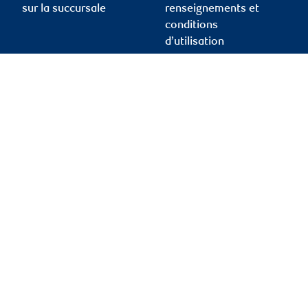
sur la succursale
renseignements et
conditions
d’utilisation
Protection des
renseignements et
sécurité
Conditions d’utilisation
Accessibilité
Rapport Info-conseiller
de l’OCRI
Membre – Fonds
canadien de protection
des investisseurs
Publicité et témoins
Liens vers les sites en
français