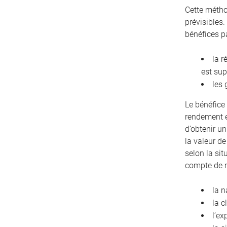
Cette métho
prévisibles.
bénéfices p
la r
est sup
les 
Le bénéfice 
rendement e
d’obtenir u
la valeur de
selon la sit
compte de 
la n
la c
l’ex