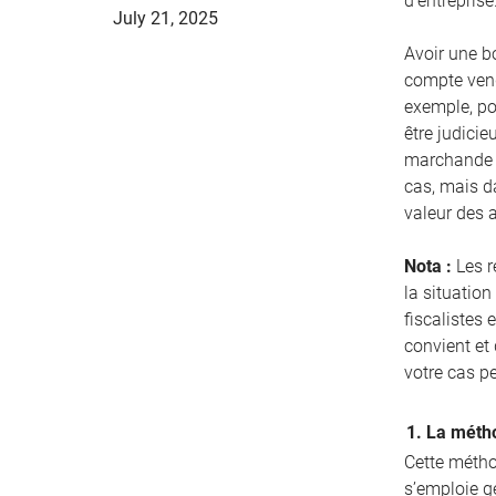
d’entreprise
July 21, 2025
Avoir une bo
compte vend
exemple, pou
être judicie
marchande d
cas, mais d
valeur des 
Nota :
Les r
la situation
fiscalistes 
convient et
votre cas p
1. La métho
Cette méthod
s’emploie g