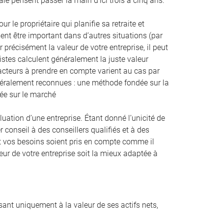
ale pensent passer la main d’ici trois à cinq ans.
 le propriétaire qui planifie sa retraite et
nt être important dans d’autres situations (par
 précisément la valeur de votre entreprise, il peut
listes calculent généralement la juste valeur
facteurs à prendre en compte varient au cas par
énéralement reconnues : une méthode fondée sur la
dée sur le marché
tion d’une entreprise. Étant donné l’unicité de
r conseil à des conseillers qualifiés et à des
n et vos besoins soient pris en compte comme il
eur de votre entreprise soit la mieux adaptée à
ssant uniquement à la valeur de ses actifs nets,