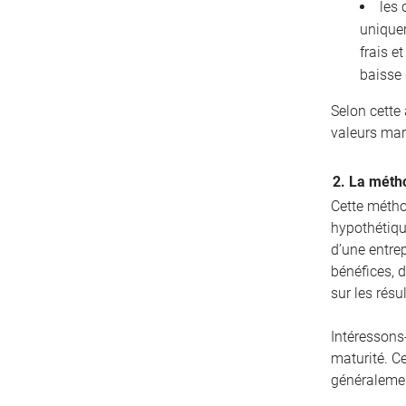
les 
unique
frais e
baisse 
Selon cette
valeurs mar
2. La métho
Cette métho
hypothétique
d’une entrep
bénéfices, d
sur les résu
Intéressons
maturité. C
généralemen