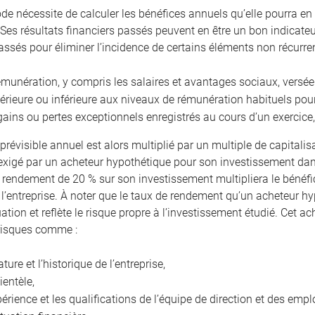
de nécessite de calculer les bénéfices annuels qu’elle pourra en 
 Ses résultats financiers passés peuvent en être un bon indicateur.
assés pour éliminer l’incidence de certains éléments non récur
émunération, y compris les salaires et avantages sociaux, versée
érieure ou inférieure aux niveaux de rémunération habituels po
gains ou pertes exceptionnels enregistrés au cours d’un exercice,
prévisible annuel est alors multiplié par un multiple de capitalis
xigé par un acheteur hypothétique pour son investissement dans
n rendement de 20 % sur son investissement multipliera le bénéfic
 l’entreprise. À noter que le taux de rendement qu’un acheteur hy
uation et reflète le risque propre à l’investissement étudié. Cet
risques comme :
ature et l’historique de l’entreprise,
lientèle,
périence et les qualifications de l’équipe de direction et des empl