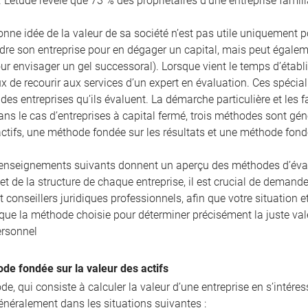
. L’étude révèle que 73 % des propriétaires d’une entreprise famili
nne idée de la valeur de sa société n’est pas utile uniquement pour
re son entreprise pour en dégager un capital, mais peut égaleme
r envisager un gel successoral). Lorsque vient le temps d’établir
ux de recourir aux services d’un expert en évaluation. Ces spécia
es entreprises qu’ils évaluent. La démarche particulière et les 
ans le cas d’entreprises à capital fermé, trois méthodes sont g
actifs, une méthode fondée sur les résultats et une méthode fon
enseignements suivants donnent un aperçu des méthodes d’évalua
 et de la structure de chaque entreprise, il est crucial de demande
et conseillers juridiques professionnels, afin que votre situatio
 que la méthode choisie pour déterminer précisément la juste val
ersonnel
de fondée sur la valeur des actifs
e, qui consiste à calculer la valeur d’une entreprise en s’intére
énéralement dans les situations suivantes :