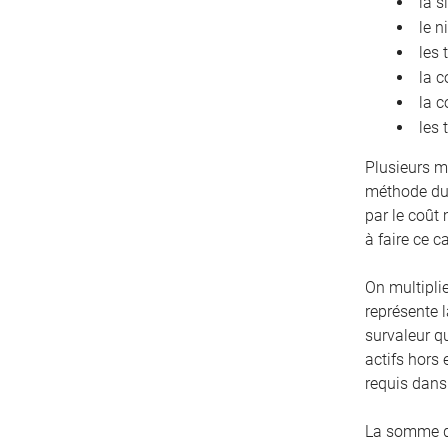
la s
le n
les 
la c
la c
les 
Plusieurs m
méthode du 
par le coût
à faire ce c
On multiplie
représente l
survaleur q
actifs hors 
requis dans 
La somme de 