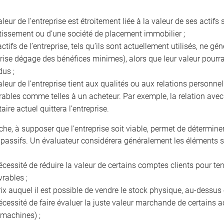
aleur de l’entreprise est étroitement liée à la valeur de ses acti
tissement ou d’une société de placement immobilier ;
actifs de l’entreprise, tels qu’ils sont actuellement utilisés, ne g
prise dégage des bénéfices minimes), alors que leur valeur pourra
dus ;
aleur de l’entreprise tient aux qualités ou aux relations personnel
rables comme telles à un acheteur. Par exemple, la relation avec l
taire actuel quittera l’entreprise.
che, à supposer que l’entreprise soit viable, permet de détermine
 passifs. Un évaluateur considérera généralement les éléments s
écessité de réduire la valeur de certains comptes clients pour t
vrables ;
rix auquel il est possible de vendre le stock physique, au-dessu
écessité de faire évaluer la juste valeur marchande de certains ac
 machines) ;