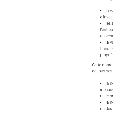
la v
d’inves
les 
l’entre
ou ven
la v
transfé
proprié
Cette appro
de tous ses
la n
irrécou
le p
la n
ou des