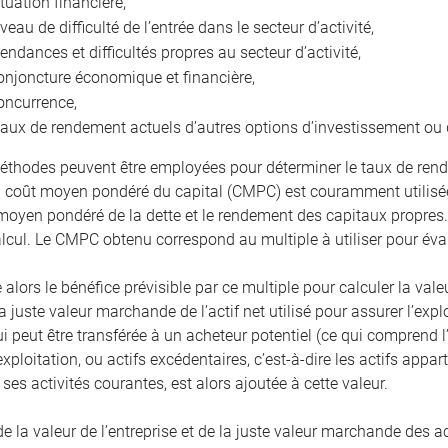
ituation financière,
iveau de difficulté de l’entrée dans le secteur d’activité,
tendances et difficultés propres au secteur d’activité,
onjoncture économique et financière,
oncurrence,
taux de rendement actuels d’autres options d’investissement ou 
éthodes peuvent être employées pour déterminer le taux de rend
coût moyen pondéré du capital (CMPC) est couramment utilisée
 moyen pondéré de la dette et le rendement des capitaux propres
alcul. Le CMPC obtenu correspond au multiple à utiliser pour éval
 alors le bénéfice prévisible par ce multiple pour calculer la valeu
a juste valeur marchande de l’actif net utilisé pour assurer l’expl
ui peut être transférée à un acheteur potentiel (ce qui comprend
exploitation, ou actifs excédentaires, c’est-à-dire les actifs app
ses activités courantes, est alors ajoutée à cette valeur.
la valeur de l’entreprise et de la juste valeur marchande des act