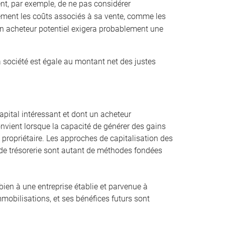
ient, par exemple, de ne pas considérer
ement les coûts associés à sa vente, comme les
 Un acheteur potentiel exigera probablement une
a société est égale au montant net des justes
pital intéressant et dont un acheteur
convient lorsque la capacité de générer des gains
st propriétaire. Les approches de capitalisation des
ux de trésorerie sont autant de méthodes fondées
bien à une entreprise établie et parvenue à
mmobilisations, et ses bénéfices futurs sont