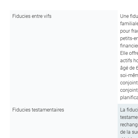
Fiducies entre vifs
Une fidu
familial
pour fra
petits-e
financie
Elle off
actifs h
âgé de 6
soi-mêm
conjoint
conjoin
planific
Fiducies testamentaires
La fiduc
testamen
rechange
de la su