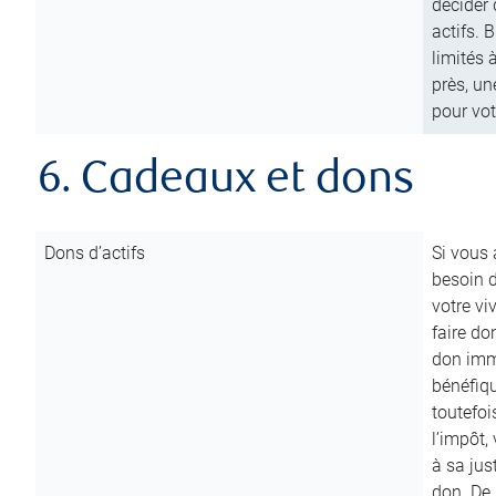
décider 
actifs. 
limités 
près, un
pour vot
6. Cadeaux et dons
Dons d’actifs
Si vous
besoin d
votre vi
faire do
don immé
bénéfiqu
toutefoi
l’impôt,
à sa ju
don. De p