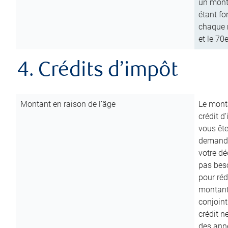
un mont
étant fo
chaque m
et le 70
4. Crédits d’impôt
Montant en raison de l’âge
Le monta
crédit d
vous êt
demande
votre dé
pas beso
pour réd
montant 
conjoint
crédit n
des anné