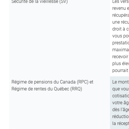
Sécurité de la vieillesse (SV)
Les vers
revenu e
récupéra
une récu
droit à 
vous pou
prestati
maximale
recevoi
plus él
pourrait
Régime de pensions du Canada (RPC) et
Le mont
Régime de rentes du Québec (RRQ)
que vous
cotisati
votre âg
dès l’âg
réducti
la récep