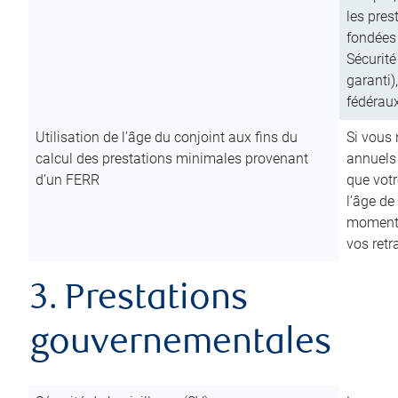
les pres
fondées 
Sécurité
garanti)
fédéraux
Utilisation de l’âge du conjoint aux fins du
Si vous
calcul des prestations minimales provenant
annuels
d’un FERR
que votr
l’âge de
moment d
vos ret
3. Prestations
gouvernementales