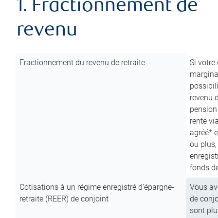
1. Fractionnement de
revenu
Fractionnement du revenu de retraite
Si votre
marginal
possibil
revenu 
pension
rente vi
agréé* e
ou plus,
enregist
fonds de
Cotisations à un régime enregistré d’épargne-
Vous ave
retraite (REER) de conjoint
de conjo
sont plu