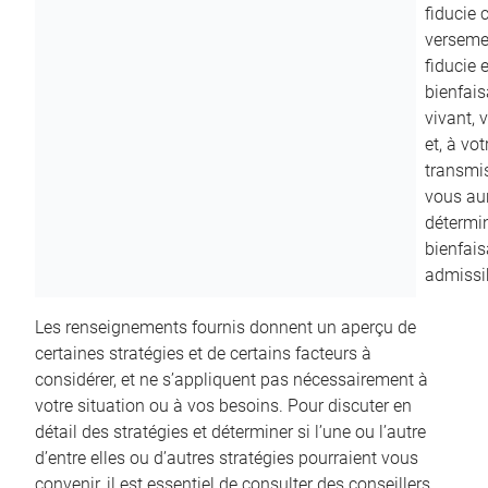
fiducie c
versemen
fiducie 
bienfais
vivant, 
et, à vo
transmi
vous aur
détermin
bienfais
admissib
Les renseignements fournis donnent un aperçu de
certaines stratégies et de certains facteurs à
considérer, et ne s’appliquent pas nécessairement à
votre situation ou à vos besoins. Pour discuter en
détail des stratégies et déterminer si l’une ou l’autre
d’entre elles ou d’autres stratégies pourraient vous
convenir, il est essentiel de consulter des conseillers