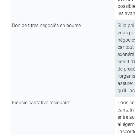
possible
les avan
Don de titres négociés en bourse
Si la ph
vous pou
négocié
car tout
exonéré
crédit d
de procé
l’organi
assurer 
qu’il l’a
Fiducie caritative résiduaire
Dans cer
caritati
entre au
allégeme
l’accord