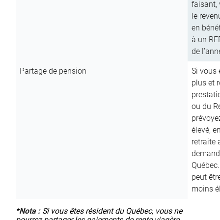
faisant,
le reven
en bénéf
à un RE
de l’ann
Partage de pension
Si vous 
plus et 
prestat
ou du R
prévoyez
élevé, e
retraite
demande
Québec. 
peut êtr
moins é
*
Nota :
Si vous êtes résident du Québec, vous ne
pourrez partager les paiements de rente viagère