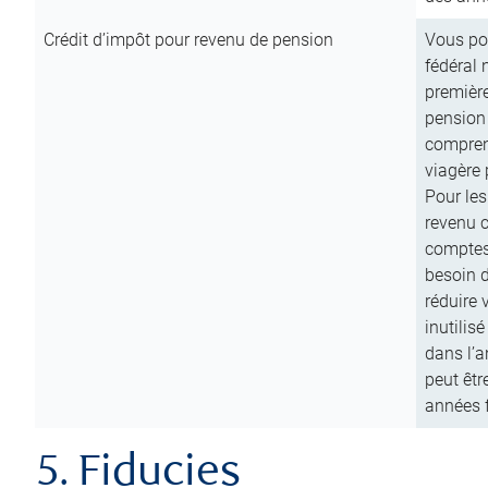
Crédit d’impôt pour revenu de pension
Vous pou
fédéral 
première
pension
comprend
viagère 
Pour les
revenu 
comptes
besoin d
réduire 
inutilis
dans l’a
peut êtr
années f
5. Fiducies