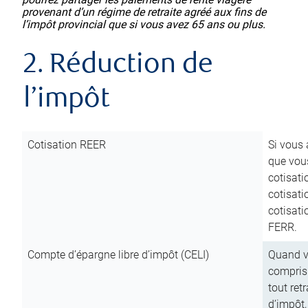
provenant d’un régime de retraite agréé aux fins de
l’impôt provincial que si vous avez 65 ans ou plus.
2. Réduction de
l’impôt
Cotisation REER
Si vous 
que vous
cotisati
cotisati
cotisati
FERR.
Compte d’épargne libre d’impôt (CELI)
Quand vo
compris 
tout ret
d’impôt,