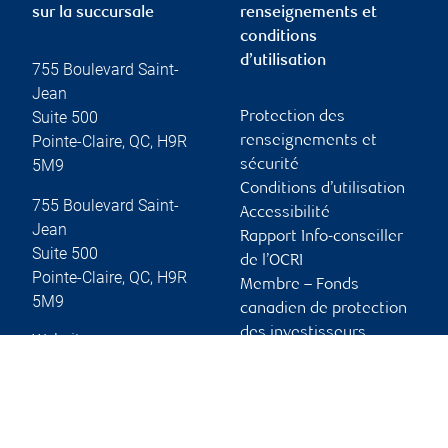
sur la succursale
renseignements et
conditions
d’utilisation
755 Boulevard Saint-
Jean
Suite 500
Protection des
Pointe-Claire
,
QC
,
H9R
renseignements et
5M9
sécurité
Conditions d’utilisation
755 Boulevard Saint-
Accessibilité
Jean
Rapport Info-conseiller
Suite 500
de l’OCRI
Pointe-Claire
,
QC
,
H9R
Membre – Fonds
5M9
canadien de protection
des investisseurs
Website
Publicité et témoins
Liens vers les sites en
français