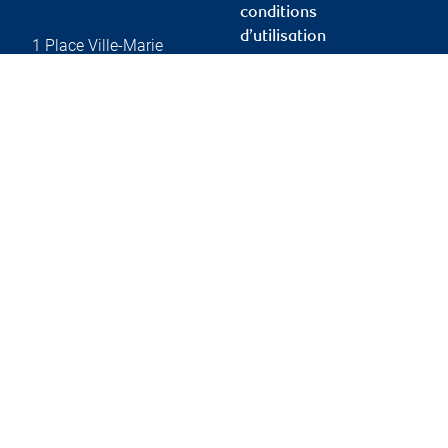
conditions
d’utilisation
1 Place Ville-Marie
Suite 4500
Montréal
,
QC
,
H3B 4E7
Protection des
renseignements et
Website
sécurité
Conditions d’utilisation
Accessibilité
Rapport Info-conseiller
de l’OCRI
Membre – Fonds
canadien de protection
des investisseurs
Publicité et témoins
Liens vers les sites en
français