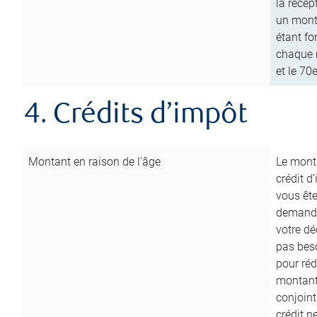
la récep
un mont
étant fo
chaque m
et le 70
4. Crédits d’impôt
Montant en raison de l’âge
Le monta
crédit d
vous êt
demande
votre dé
pas beso
pour réd
montant 
conjoint
crédit n