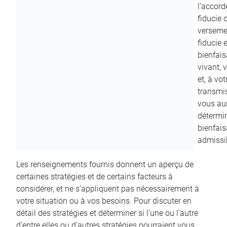
l’accord
fiducie c
versemen
fiducie 
bienfais
vivant, 
et, à vo
transmi
vous aur
détermin
bienfais
admissib
Les renseignements fournis donnent un aperçu de
certaines stratégies et de certains facteurs à
considérer, et ne s’appliquent pas nécessairement à
votre situation ou à vos besoins. Pour discuter en
détail des stratégies et déterminer si l’une ou l’autre
d’entre elles ou d’autres stratégies pourraient vous