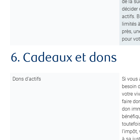
de la su
décider 
actifs. 
limités 
près, un
pour vot
6. Cadeaux et dons
Dons d’actifs
Si vous
besoin d
votre vi
faire do
don immé
bénéfiqu
toutefoi
l’impôt,
à sa ju