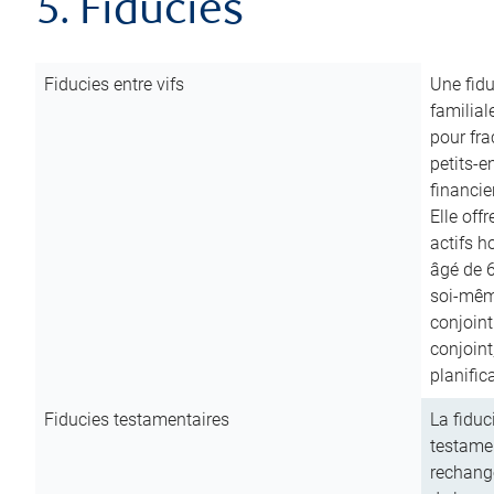
5. Fiducies
Fiducies entre vifs
Une fidu
familial
pour fra
petits-e
financie
Elle off
actifs h
âgé de 6
soi-mêm
conjoint
conjoin
planific
Fiducies testamentaires
La fiduc
testamen
rechange