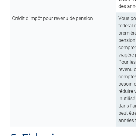
des anné
Crédit d’impôt pour revenu de pension
Vous pou
fédéral 
première
pension
comprend
viagère 
Pour les
revenu 
comptes
besoin d
réduire 
inutilis
dans l’a
peut êtr
années f