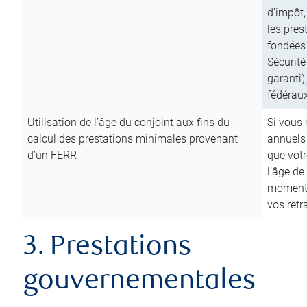
d’impôt,
les pres
fondées 
Sécurité
garanti)
fédéraux
Utilisation de l’âge du conjoint aux fins du
Si vous
calcul des prestations minimales provenant
annuels
d’un FERR
que votr
l’âge de
moment d
vos ret
3. Prestations
gouvernementales