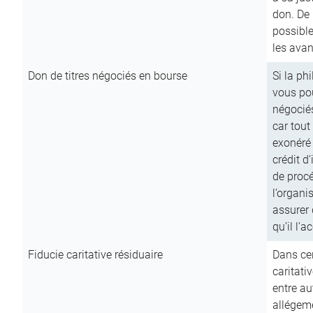
don. De p
possible
les avan
Don de titres négociés en bourse
Si la ph
vous pou
négocié
car tout
exonéré
crédit d
de procé
l’organi
assurer 
qu’il l’a
Fiducie caritative résiduaire
Dans cer
caritati
entre au
allégeme