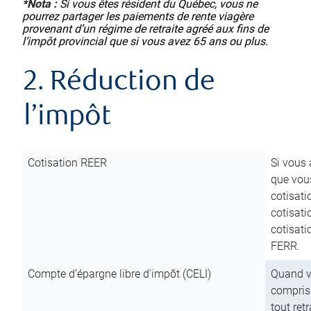
*
Nota :
Si vous êtes résident du Québec, vous ne
pourrez partager les paiements de rente viagère
provenant d’un régime de retraite agréé aux fins de
l’impôt provincial que si vous avez 65 ans ou plus.
2. Réduction de
l’impôt
Cotisation REER
Si vous 
que vous
cotisati
cotisati
cotisati
FERR.
Compte d’épargne libre d’impôt (CELI)
Quand vo
compris 
tout ret