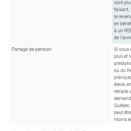
sont plu
faisant,
le reven
en bénéf
à un RE
de l’ann
Partage de pension
Si vous 
plus et 
prestat
ou du R
prévoyez
élevé, e
retraite
demande
Québec. 
peut êtr
moins é