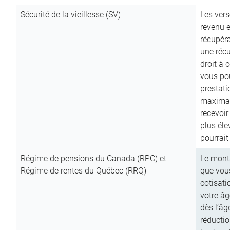
Sécurité de la vieillesse (SV)
Les vers
revenu e
récupéra
une récu
droit à 
vous pou
prestati
maximale
recevoi
plus él
pourrait
Régime de pensions du Canada (RPC) et
Le mont
Régime de rentes du Québec (RRQ)
que vous
cotisati
votre âg
dès l’âg
réducti