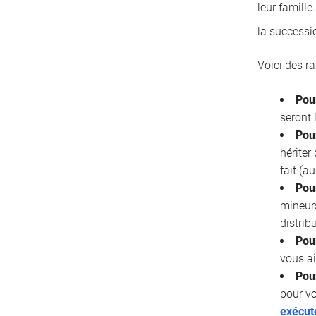
leur famille
la successi
Voici des r
Pou
seront 
Pour
hériter
fait (a
Pou
mineurs
distrib
Pour
vous ai
Pou
pour vo
exécut