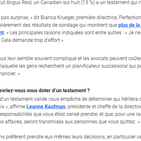
itut Angus Reid, un Canadien sur huit (13 %) a un testament qui n’
 pas surprise, » dit Bianca Krueger, première directrice, Perfect
lièrement des résultats de sondage qui montrent que
plus de l
nt
. » Les principales raisons indiquées sont entre autres : « Je n
 Cela demande trop d’effort ».
sus leur semble souvent compliqué et les avocats peuvent coûter
laquelle les gens recherchent un planificateur successoral qui pui
nancier. »
evriez-vous vous doter d’un testament ?
 d’un testament valide vous empêche de déterminer qui héritera d
is », affirme
Leanne Kaufman
, présidente et cheffe de la direct
 responsabilités que vous étiez censé prendre, et que, pour une 
os affaires, seront transmises aux personnes que vous quittez. »
ns préfèrent prendre eux-mêmes leurs décisions, en particulier c