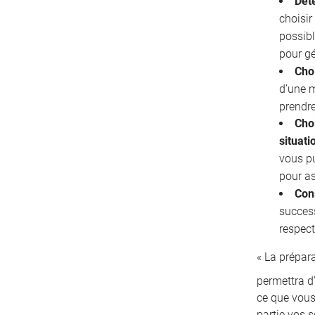
Déte
choisir
possibl
pour gé
Cho
d’une 
prendre
Choi
situati
vous pu
pour as
Con
succes
respect
« La prépar
permettra d’
ce que vous
partie vos s