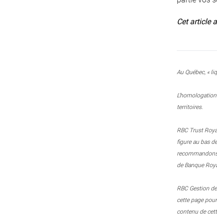
Cet article 
Au Québec, « liq
L’homologation 
territoires.
RBC Trust Royal
figure au bas d
recommandons le
de Banque Royal
RBC Gestion de 
cette page pou
contenu de cett