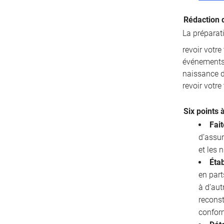
Rédaction 
La préparat
revoir votr
événements 
naissance d’
revoir votre
Six points 
Fait
d’assur
et les
Étab
en part
à d’aut
reconst
confor