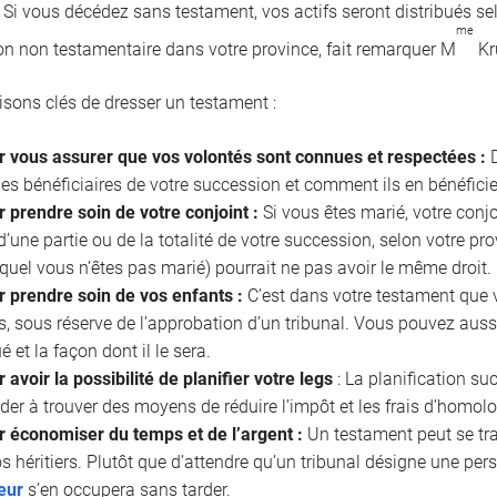
. Si vous décédez sans testament, vos actifs seront distribués se
me
on non testamentaire dans votre province, fait remarquer M
Kr
aisons clés de dresser un testament :
r vous assurer que vos volontés sont connues et respectées :
D
les bénéficiaires de votre succession et comment ils en bénéficie
 prendre soin de votre conjoint :
Si vous êtes marié, votre conjo
 d’une partie ou de la totalité de votre succession, selon votre p
uquel vous n’êtes pas marié) pourrait ne pas avoir le même droit.
r prendre soin de vos enfants :
C’est dans votre testament que 
, sous réserve de l’approbation d’un tribunal. Vous pouvez aussi
ué et la façon dont il le sera.
 avoir la possibilité de planifier votre legs
: La planification s
der à trouver des moyens de réduire l’impôt et les frais d’homol
r économiser du temps et de l’argent :
Un testament peut se tr
s héritiers. Plutôt que d’attendre qu’un tribunal désigne une pe
eur
s’en occupera sans tarder.