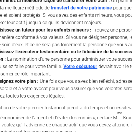
rminez la meilleure façon de transférer votre actif :
Un planifi
 la meilleure méthode de
transfert de votre patrimoine
pour que 
e et soient protégés. Si vous avez des enfants mineurs, vous po
rer leur actif jusqu’à ce qu’ils deviennent majeurs.
isissez un tuteur pour les enfants mineurs :
Trouvez une personn
manière conforme à vos valeurs. Si vous ne désignez personne,
 soin d’eux, et ce ne sera pas forcément la personne que vous au
sissez l’exécuteur testamentaire ou le fiduciaire de la succes
on :
La nomination d’une personne pour administrer votre success
issiez faire pour votre famille.
Votre exécuteur
devrait avoir le
sumer ce rôle important.
signez votre plan :
Une fois que vous avez bien réfléchi, adresse
sorale et à votre avocat pour vous assurer que vos volontés se
ez toutes les exigences légales.
ation de votre premier testament prendra du temps et nécessitera
me
économiser de l’argent et d’éviter des ennuis », déclare M
Krue
 voulez qu’il advienne de chaque actif que vous devez attendre 
ouhaits est toujours mieux que rien. »