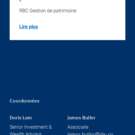
RBC Gestion de patrimoine
Lire plus
Coordonnées
Doris Lam
James Butler
Senior Investment &
Associate
Wealth Advisor
james.butler@rbc.co