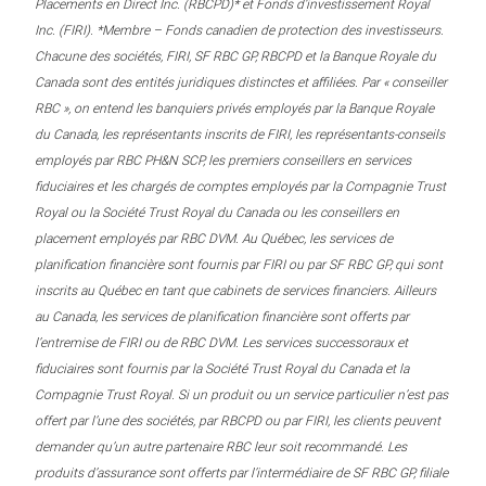
Placements en Direct Inc. (RBCPD)* et Fonds d’investissement Royal
Inc. (FIRI). *Membre – Fonds canadien de protection des investisseurs.
Chacune des sociétés, FIRI, SF RBC GP, RBCPD et la Banque Royale du
Canada sont des entités juridiques distinctes et affiliées. Par « conseiller
RBC », on entend les banquiers privés employés par la Banque Royale
du Canada, les représentants inscrits de FIRI, les représentants-conseils
employés par RBC PH&N SCP, les premiers conseillers en services
fiduciaires et les chargés de comptes employés par la Compagnie Trust
Royal ou la Société Trust Royal du Canada ou les conseillers en
placement employés par RBC DVM. Au Québec, les services de
planification financière sont fournis par FIRI ou par SF RBC GP, qui sont
inscrits au Québec en tant que cabinets de services financiers. Ailleurs
au Canada, les services de planification financière sont offerts par
l’entremise de FIRI ou de RBC DVM. Les services successoraux et
fiduciaires sont fournis par la Société Trust Royal du Canada et la
Compagnie Trust Royal. Si un produit ou un service particulier n’est pas
offert par l’une des sociétés, par RBCPD ou par FIRI, les clients peuvent
demander qu’un autre partenaire RBC leur soit recommandé. Les
produits d’assurance sont offerts par l’intermédiaire de SF RBC GP, filiale