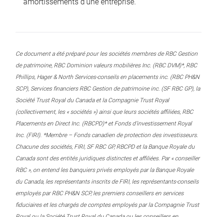
amortissements d’une entreprise.
Ce document a été préparé pour les sociétés membres de RBC Gestion
de patrimoine, RBC Dominion valeurs mobilières Inc. (RBC DVM)*, RBC
Phillips, Hager & North Services-conseils en placements inc. (RBC PH&N
SCP), Services financiers RBC Gestion de patrimoine inc. (SF RBC GP), la
Société Trust Royal du Canada et la Compagnie Trust Royal
(collectivement, les « sociétés ») ainsi que leurs sociétés affiliées, RBC
Placements en Direct Inc. (RBCPD)* et Fonds d’investissement Royal
Inc. (FIRI). *Membre – Fonds canadien de protection des investisseurs.
Chacune des sociétés, FIRI, SF RBC GP, RBCPD et la Banque Royale du
Canada sont des entités juridiques distinctes et affiliées. Par « conseiller
RBC », on entend les banquiers privés employés par la Banque Royale
du Canada, les représentants inscrits de FIRI, les représentants-conseils
employés par RBC PH&N SCP, les premiers conseillers en services
fiduciaires et les chargés de comptes employés par la Compagnie Trust
Royal ou la Société Trust Royal du Canada ou les conseillers en