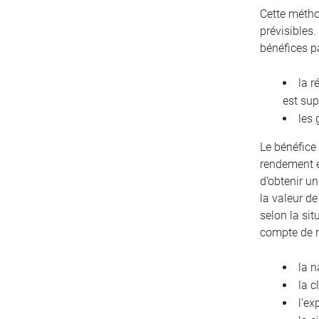
Cette métho
prévisibles.
bénéfices p
la r
est sup
les 
Le bénéfice 
rendement e
d’obtenir u
la valeur de
selon la sit
compte de 
la n
la c
l’ex