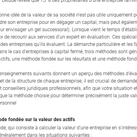
. L’étude révèle que 73 % des propriétaires d’une entreprise famili
nne idée de la valeur de sa société n’est pas utile uniquement pour
re son entreprise pour en dégager un capital, mais peut égaleme
r envisager un gel successoral). Lorsque vient le temps d’établir
ux de recourir aux services d’un expert en évaluation. Ces spécia
es entreprises qu’ils évaluent. La démarche particulière et les 
ans le cas d’entreprises à capital fermé, trois méthodes sont g
actifs, une méthode fondée sur les résultats et une méthode fon
enseignements suivants donnent un aperçu des méthodes d’évalua
 et de la structure de chaque entreprise, il est crucial de demande
et conseillers juridiques professionnels, afin que votre situatio
 que la méthode choisie pour déterminer précisément la juste val
ersonnel
de fondée sur la valeur des actifs
e, qui consiste à calculer la valeur d’une entreprise en s’intére
énéralement dans les situations suivantes :