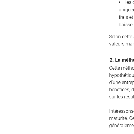
les 
unique
frais e
baisse 
Selon cette
valeurs mar
2. La métho
Cette métho
hypothétique
d’une entrep
bénéfices, d
sur les résu
Intéressons
maturité. C
généralemen