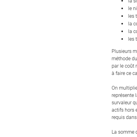
la s
le n
les 
la c
la c
les 
Plusieurs m
méthode du 
par le coût
à faire ce c
On multiplie
représente l
survaleur q
actifs hors 
requis dans 
La somme de 