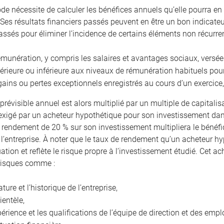
de nécessite de calculer les bénéfices annuels qu’elle pourra en 
 Ses résultats financiers passés peuvent en être un bon indicateur.
assés pour éliminer l’incidence de certains éléments non récur
émunération, y compris les salaires et avantages sociaux, versée
érieure ou inférieure aux niveaux de rémunération habituels po
gains ou pertes exceptionnels enregistrés au cours d’un exercice,
prévisible annuel est alors multiplié par un multiple de capitalis
xigé par un acheteur hypothétique pour son investissement dans
n rendement de 20 % sur son investissement multipliera le bénéfic
 l’entreprise. À noter que le taux de rendement qu’un acheteur hy
uation et reflète le risque propre à l’investissement étudié. Cet
risques comme :
ature et l’historique de l’entreprise,
lientèle,
périence et les qualifications de l’équipe de direction et des empl