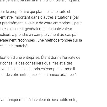
ale pensent passer la main d’ici trois à cinq ans.
 le propriétaire qui planifie sa retraite et
nt être important dans d’autres situations (par
 précisément la valeur de votre entreprise, il peut
listes calculent généralement la juste valeur
facteurs à prendre en compte varient au cas par
énéralement reconnues : une méthode fondée sur la
dée sur le marché
tion d’une entreprise. Étant donné l’unicité de
r conseil à des conseillers qualifiés et à des
n et vos besoins soient pris en compte comme il
eur de votre entreprise soit la mieux adaptée à
ssant uniquement à la valeur de ses actifs nets,