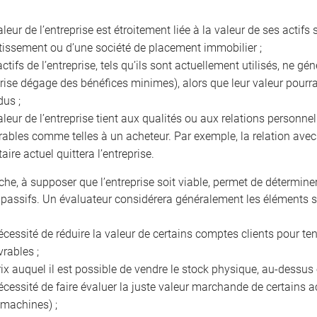
aleur de l’entreprise est étroitement liée à la valeur de ses acti
tissement ou d’une société de placement immobilier ;
actifs de l’entreprise, tels qu’ils sont actuellement utilisés, ne g
prise dégage des bénéfices minimes), alors que leur valeur pourra
dus ;
aleur de l’entreprise tient aux qualités ou aux relations personnel
rables comme telles à un acheteur. Par exemple, la relation avec l
taire actuel quittera l’entreprise.
che, à supposer que l’entreprise soit viable, permet de détermine
 passifs. Un évaluateur considérera généralement les éléments s
écessité de réduire la valeur de certains comptes clients pour t
vrables ;
rix auquel il est possible de vendre le stock physique, au-dessu
écessité de faire évaluer la juste valeur marchande de certains ac
 machines) ;