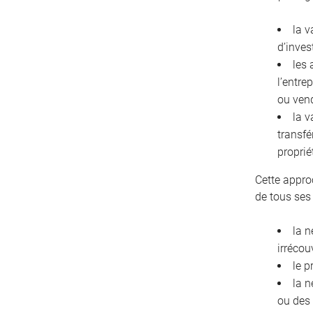
la v
d’inves
les 
l’entre
ou ven
la v
transfé
proprié
Cette appro
de tous ses
la n
irrécou
le p
la n
ou des