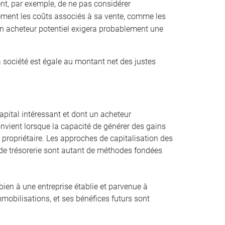
ient, par exemple, de ne pas considérer
ement les coûts associés à sa vente, comme les
 Un acheteur potentiel exigera probablement une
a société est égale au montant net des justes
pital intéressant et dont un acheteur
convient lorsque la capacité de générer des gains
st propriétaire. Les approches de capitalisation des
ux de trésorerie sont autant de méthodes fondées
bien à une entreprise établie et parvenue à
mmobilisations, et ses bénéfices futurs sont