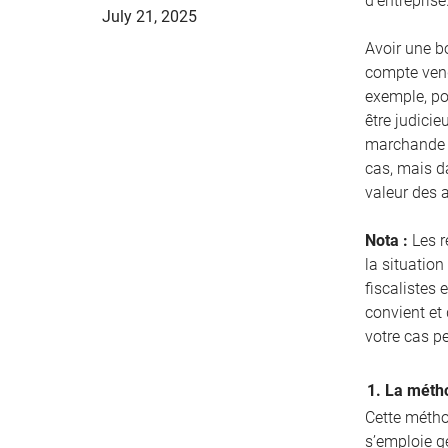
d’entreprise
July 21, 2025
Avoir une bo
compte vend
exemple, pou
être judicie
marchande d
cas, mais d
valeur des 
Nota :
Les r
la situation
fiscalistes 
convient et
votre cas p
1. La métho
Cette méthod
s’emploie g