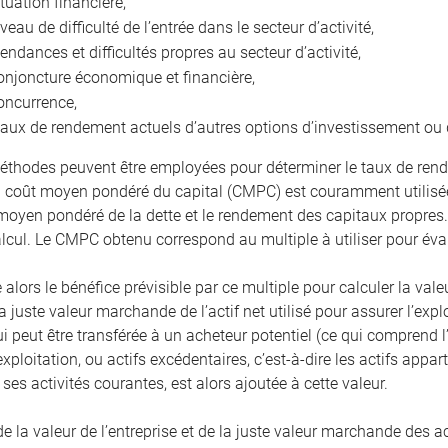
ituation financière,
iveau de difficulté de l’entrée dans le secteur d’activité,
tendances et difficultés propres au secteur d’activité,
onjoncture économique et financière,
oncurrence,
taux de rendement actuels d’autres options d’investissement ou 
éthodes peuvent être employées pour déterminer le taux de rend
coût moyen pondéré du capital (CMPC) est couramment utilisée
 moyen pondéré de la dette et le rendement des capitaux propres
alcul. Le CMPC obtenu correspond au multiple à utiliser pour éval
 alors le bénéfice prévisible par ce multiple pour calculer la valeu
a juste valeur marchande de l’actif net utilisé pour assurer l’expl
ui peut être transférée à un acheteur potentiel (ce qui comprend
exploitation, ou actifs excédentaires, c’est-à-dire les actifs app
ses activités courantes, est alors ajoutée à cette valeur.
la valeur de l’entreprise et de la juste valeur marchande des act