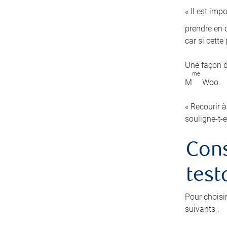
« Il est imp
prendre en c
car si cett
Une façon d
me
M
Woo.
« Recourir à
souligne-t-e
Cons
test
Pour choisi
suivants :