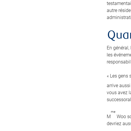
testamentai
autre résid
administrati
Quan
En général,
les événeme
responsabili
« Les gens s
arrive auss
vous avez la
successoral
me
M
Woo sou
devriez auss