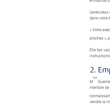
entreprise pe
L’exécuteur
dans votre t
« Votre exéc
proches », 
Elle fait va
instructions
2. E
me
M
Guerrie
membre de s
connaissait 
vendre la m