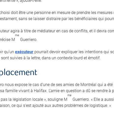
rtinente », ajoute-t-elle.
 choisi doit être une personne en mesure de prendre les mesures r
estament, sans se laisser distraire par les bénéficiaires qui pourra
uteur agira à titre de médiateur en cas de conflits, et il devra 
me
précise M
Guerriero.
loir qu’un
exécuteur
pourrait devoir expliquer les intentions qui 
 sont suivies à la lettre, dans un contexte lourd et émotif.
mplacement
ro nous expose le cas d’une de ses amies de Montréal qui a ét
a famille vivant à Halifax. L’amie en question a dû se rendre à p
me
pas la législation locale », souligne M
Guerriero. « Elle a auss
aison, ce qui s’est ajouté aux autres problèmes de logistique. »