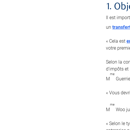
1. Obj
Il est impor
un
transfer
« Cela est
e
votre premi
Selon la com
d’impôts et 
me
M
Guerrie
« Vous devr
me
M
Woo jug
« Selon le 