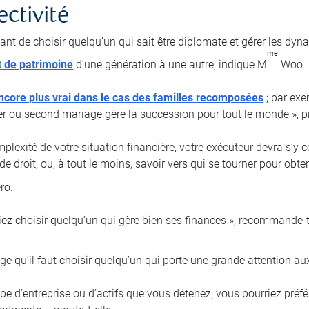
ectivité
tant de choisir quelqu’un qui sait être diplomate et gérer les dyn
me
t de patrimoine
d’une génération à une autre, indique M
Woo.
ncore plus vrai dans le cas des familles recomposées
; par exe
er ou second mariage gère la succession pour tout le monde », pr
plexité de votre situation financière, votre exécuteur devra s’y 
de droit, ou, à tout le moins, savoir vers qui se tourner pour obt
ro.
iez choisir quelqu’un qui gère bien ses finances », recommande-t-
e qu’il faut choisir quelqu’un qui porte une grande attention aux
type d’entreprise ou d’actifs que vous détenez, vous pourriez pré