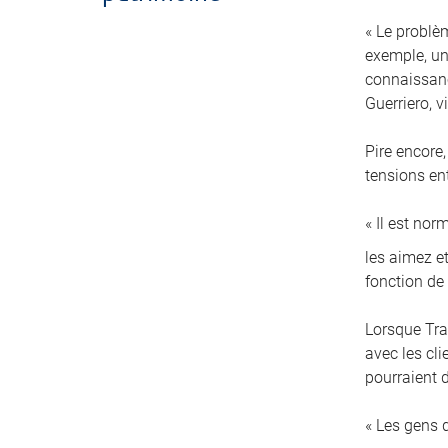
« Le problè
exemple, un 
connaissanc
Guerriero, 
Pire encore,
tensions en
« Il est no
les aimez et
fonction de
Lorsque Tra
avec les cl
pourraient d
« Les gens 