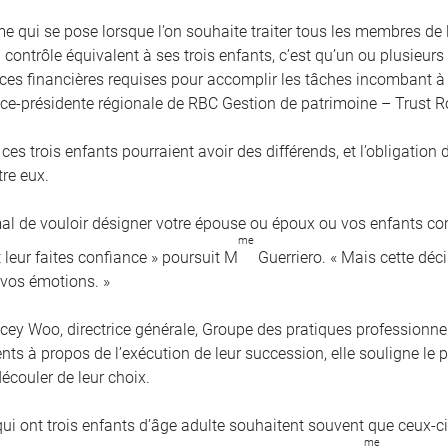
me qui se pose lorsque l’on souhaite traiter tous les membres de
contrôle équivalent à ses trois enfants, c’est qu’un ou plusieurs
es financières requises pour accomplir les tâches incombant à 
vice-présidente régionale de RBC Gestion de patrimoine – Trust R
 ces trois enfants pourraient avoir des différends, et l’obligation
tre eux.
rmal de vouloir désigner votre épouse ou époux ou vos enfants 
me
 leur faites confiance » poursuit M
Guerriero. « Mais cette déci
 vos émotions. »
cey Woo, directrice générale, Groupe des pratiques professionnel
ients à propos de l’exécution de leur succession, elle souligne l
écouler de leur choix.
qui ont trois enfants d’âge adulte souhaitent souvent que ceux-
me