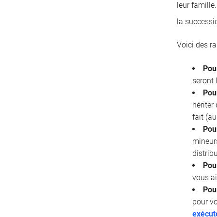
leur famille
la successi
Voici des r
Pou
seront 
Pour
hériter
fait (a
Pou
mineurs
distrib
Pour
vous ai
Pou
pour vo
exécut