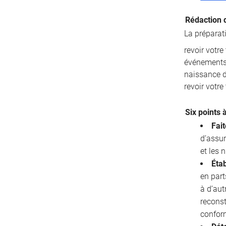
Rédaction 
La préparat
revoir votr
événements 
naissance d’
revoir votre
Six points 
Fait
d’assur
et les
Étab
en part
à d’aut
reconst
confor