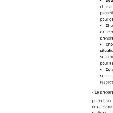
Déte
choisir
possibl
pour gé
Cho
d’une 
prendre
Choi
situati
vous pu
pour as
Con
succes
respect
« La prépar
permettra d’
ce que vous
partie vos s