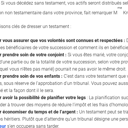
. Si vous décédez sans testament, vos actifs seront distribués se
me
on non testamentaire dans votre province, fait remarquer M
Kr
aisons clés de dresser un testament :
r vous assurer que vos volontés sont connues et respectées :
D
les bénéficiaires de votre succession et comment ils en bénéficie
 prendre soin de votre conjoint :
Si vous êtes marié, votre conjo
 d’une partie ou de la totalité de votre succession, selon votre p
uquel vous n’êtes pas marié) pourrait ne pas avoir le même droit.
r prendre soin de vos enfants :
C’est dans votre testament que 
, sous réserve de l’approbation d’un tribunal. Vous pouvez aussi
ué et la façon dont il le sera.
 avoir la possibilité de planifier votre legs
: La planification s
der à trouver des moyens de réduire l’impôt et les frais d’homol
r économiser du temps et de l’argent :
Un testament peut se tr
s héritiers. Plutôt que d’attendre qu’un tribunal désigne une pe
eur
s’en occupera sans tarder.