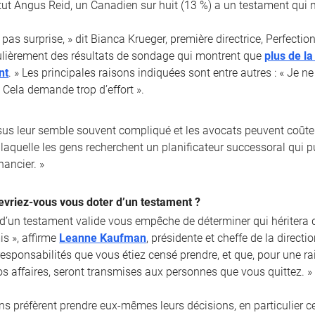
itut Angus Reid, un Canadien sur huit (13 %) a un testament qui n’
 pas surprise, » dit Bianca Krueger, première directrice, Perfect
lièrement des résultats de sondage qui montrent que
plus de l
nt
. » Les principales raisons indiquées sont entre autres : « Je n
 Cela demande trop d’effort ».
sus leur semble souvent compliqué et les avocats peuvent coûter
laquelle les gens recherchent un planificateur successoral qui pui
nancier. »
evriez-vous vous doter d’un testament ?
 d’un testament valide vous empêche de déterminer qui héritera d
is », affirme
Leanne Kaufman
, présidente et cheffe de la direct
 responsabilités que vous étiez censé prendre, et que, pour une 
os affaires, seront transmises aux personnes que vous quittez. »
ns préfèrent prendre eux-mêmes leurs décisions, en particulier c