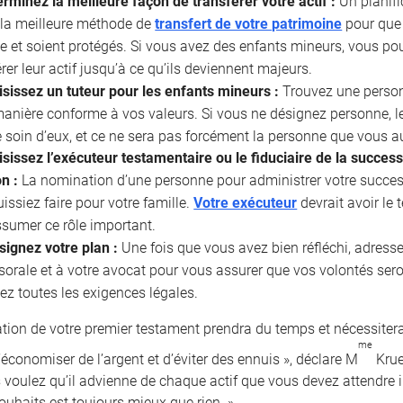
rminez la meilleure façon de transférer votre actif :
Un planifi
 la meilleure méthode de
transfert de votre patrimoine
pour que 
e et soient protégés. Si vous avez des enfants mineurs, vous po
rer leur actif jusqu’à ce qu’ils deviennent majeurs.
isissez un tuteur pour les enfants mineurs :
Trouvez une personn
manière conforme à vos valeurs. Si vous ne désignez personne,
 soin d’eux, et ce ne sera pas forcément la personne que vous au
sissez l’exécuteur testamentaire ou le fiduciaire de la succes
on :
La nomination d’une personne pour administrer votre success
issiez faire pour votre famille.
Votre exécuteur
devrait avoir le
sumer ce rôle important.
signez votre plan :
Une fois que vous avez bien réfléchi, adresse
sorale et à votre avocat pour vous assurer que vos volontés se
ez toutes les exigences légales.
ation de votre premier testament prendra du temps et nécessitera
me
économiser de l’argent et d’éviter des ennuis », déclare M
Krue
 voulez qu’il advienne de chaque actif que vous devez attendre 
ouhaits est toujours mieux que rien. »