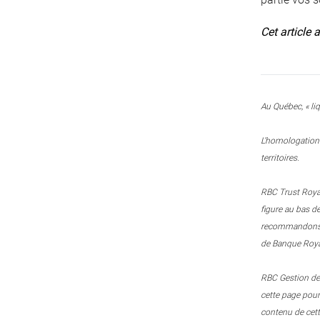
Cet article 
Au Québec, « liq
L’homologation 
territoires.
RBC Trust Royal
figure au bas d
recommandons le
de Banque Royal
RBC Gestion de 
cette page pou
contenu de cett