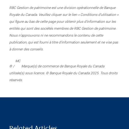
RBC Gestion de patrimoine est une division opérationnelle de Banque
Royale du Canada. Veuillez cliquer sur le lien « Conditions d’utilisation »
qui figure au bas de cette page pour obtenir plus d’information sur les
entités qui sont des sociétés membres de RBC Gestion de patrimoine.
Nous n’approuvons ni ne recommandons le contenu de cette
publication, qui est fourni à titre d’information seulement et ne vise pas
à donner des conseils.
MC
® /
Marque(s) de commerce de Banque Royale du Canada
utilisée(s) sous licence. © Banque Royale du Canada 2025. Tous droits
réservés.