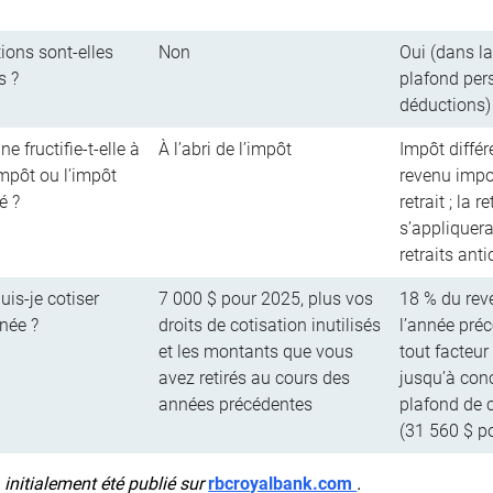
tions sont-elles
Non
Oui (dans la
s ?
plafond per
déductions)
 fructifie-t-elle à
À l’abri de l’impôt
Impôt différ
’impôt ou l’impôt
revenu impo
ré ?
retrait ; la 
s’appliquer
retraits anti
is-je cotiser
7 000 $ pour 2025, plus vos
18 % du rev
née ?
droits de cotisation inutilisés
l’année pré
et les montants que vous
tout facteur
avez retirés au cours des
jusqu’à con
années précédentes
plafond de 
(31 560 $ p
a initialement été publié sur
rbcroyalbank.com
.