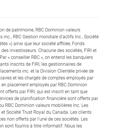
ion de patrimoine, RBC Dominion valeurs
s inc., RBC Gestion mondiale d’actifs Inc., Société
s ») ainsi que leur société affiliée, Fonds
des investisseurs. Chacune des sociétés, FIRI et
 Par « conseiller RBC », on entend les banquiers
ts inscrits de FIRI, les gestionnaires de
acements inc. et la Division Clientèle privée de
uciaires et les chargés de comptes employés par
rs en placement employés par RBC Dominion
t offerts par FIRI, qui est inscrit en tant que
rvices de planification financière sont offerts par
 ou RBC Dominion valeurs mobilières Inc. Les
 et Société Trust Royal du Canada. Les clients
es non offerts par l’une de ces sociétés. Les
n sont fournis à titre informatif. Nous les