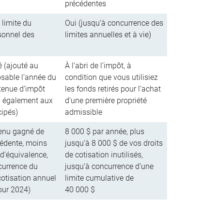
précédentes
 limite du
Oui (jusqu’à concurrence des
sonnel des
limites annuelles et à vie)
é (ajouté au
À l’abri de l’impôt, à
sable l’année du
condition que vous utilisiez
retenue d’impôt
les fonds retirés pour l’achat
a également aux
d’une première propriété
cipés)
admissible
enu gagné de
8 000 $ par année, plus
cédente, moins
jusqu’à 8 000 $ de vos droits
 d’équivalence,
de cotisation inutilisés,
currence du
jusqu’à concurrence d’une
cotisation annuel
limite cumulative de
our 2024)
40 000 $