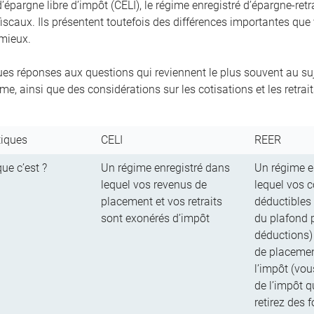
épargne libre d’impôt (CELI), le régime enregistré d’épargne-retr
iscaux. Ils présentent toutefois des différences importantes que
 mieux.
ues réponses aux questions qui reviennent le plus souvent au suje
e, ainsi que des considérations sur les cotisations et les retrait
tiques
CELI
REER
ue c’est ?
Un régime enregistré dans
Un régime e
lequel vos revenus de
lequel vos c
placement et vos retraits
déductibles 
sont exonérés d’impôt
du plafond 
déductions)
de placement
l’impôt (vo
de l’impôt 
retirez des 