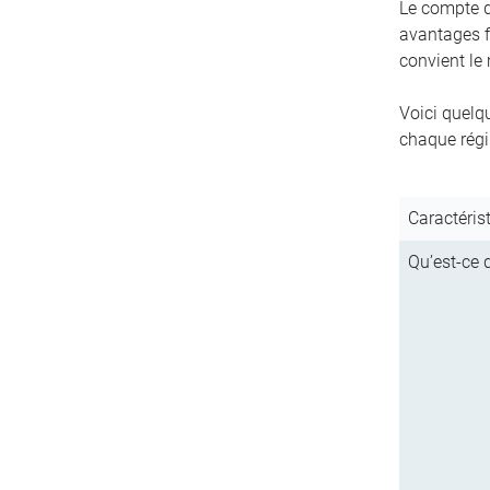
Le compte d’
avantages f
convient le
Voici quelq
chaque régim
Caractéris
Qu’est-ce q