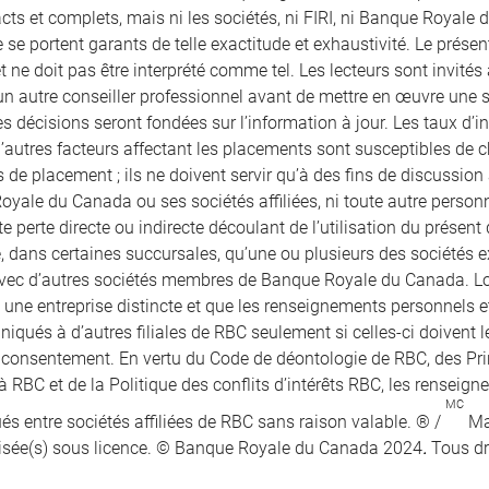
ts et complets, mais ni les sociétés, ni FIRI, ni Banque Royale d
 se portent garants de telle exactitude et exhaustivité. Le prés
et ne doit pas être interprété comme tel. Les lecteurs sont invités 
un autre conseiller professionnel avant de mettre en œuvre une str
s décisions seront fondées sur l’information à jour. Les taux d’in
 d’autres facteurs affectant les placements sont susceptibles de
 de placement ; ils ne doivent servir qu’à des fins de discussion a
oyale du Canada ou ses sociétés affiliées, ni toute autre perso
e perte directe ou indirecte découlant de l’utilisation du présen
e, dans certaines succursales, qu’une ou plusieurs des sociétés e
vec d’autres sociétés membres de Banque Royale du Canada. Lors
t une entreprise distincte et que les renseignements personnels 
qués à d’autres filiales de RBC seulement si celles-ci doivent le
r consentement. En vertu du Code de déontologie de RBC, des Pr
à RBC et de la Politique des conflits d’intérêts RBC, les renseig
MC
 entre sociétés affiliées de RBC sans raison valable. ® /
Ma
isée(s) sous licence. © Banque Royale du Canada 2024
.
Tous dr