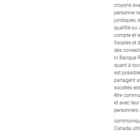
croyons exac
personne ne
juridiques, 
qualifié ou 
compte et le
fiscales et
des conseils
ni Banque R
quant à tout
est possibl
partagent a
sociétés es
être communi
et avec leu
personnels 
communiqués
Canada util