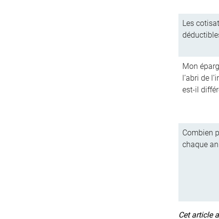
Les cotisa
déductible
Mon épargne
l’abri de l
est-il diffé
Combien pu
chaque an
Cet article 