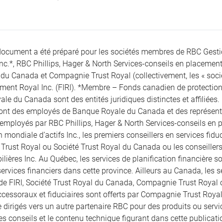
document a été préparé pour les sociétés membres de RBC Gest
Inc.*, RBC Phillips, Hager & North Services-conseils en placement
du Canada et Compagnie Trust Royal (collectivement, les « société
ement Royal Inc. (FIRI). *Membre – Fonds canadien de protection 
le du Canada sont des entités juridiques distinctes et affiliées.
sont des employés de Banque Royale du Canada et des représentan
 employés par RBC Phillips, Hager & North Services-conseils en pl
 mondiale d’actifs Inc., les premiers conseillers en services fid
rust Royal ou Société Trust Royal du Canada ou les conseille
lières Inc. Au Québec, les services de planification financière son
ervices financiers dans cette province. Ailleurs au Canada, les se
 de FIRI, Société Trust Royal du Canada, Compagnie Trust Royal
ccessoraux et fiduciaires sont offerts par Compagnie Trust Royal
 dirigés vers un autre partenaire RBC pour des produits ou servic
les conseils et le contenu technique figurant dans cette publicatio