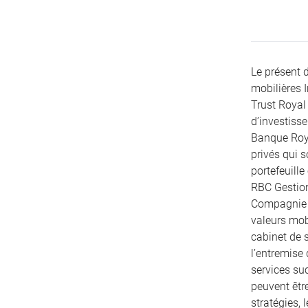
Le présent 
mobilières 
Trust Royal 
d’investiss
Banque Roya
privés qui 
portefeuille
RBC Gestion
Compagnie T
valeurs mobi
cabinet de s
l’entremise
services su
peuvent être
stratégies, 