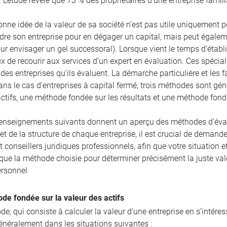
. L’étude révèle que 73 % des propriétaires d’une entreprise famili
nne idée de la valeur de sa société n’est pas utile uniquement pour
re son entreprise pour en dégager un capital, mais peut égaleme
r envisager un gel successoral). Lorsque vient le temps d’établir
ux de recourir aux services d’un expert en évaluation. Ces spécia
es entreprises qu’ils évaluent. La démarche particulière et les 
ans le cas d’entreprises à capital fermé, trois méthodes sont g
actifs, une méthode fondée sur les résultats et une méthode fon
enseignements suivants donnent un aperçu des méthodes d’évalua
 et de la structure de chaque entreprise, il est crucial de demande
et conseillers juridiques professionnels, afin que votre situatio
 que la méthode choisie pour déterminer précisément la juste val
ersonnel
de fondée sur la valeur des actifs
e, qui consiste à calculer la valeur d’une entreprise en s’intére
énéralement dans les situations suivantes :