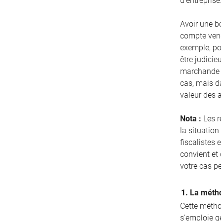
d’entreprise
Avoir une bo
compte vend
exemple, pou
être judicie
marchande d
cas, mais d
valeur des 
Nota :
Les r
la situation
fiscalistes 
convient et
votre cas p
1. La métho
Cette méthod
s’emploie g