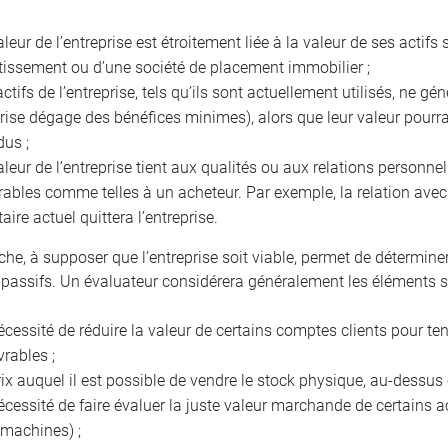
aleur de l’entreprise est étroitement liée à la valeur de ses acti
tissement ou d’une société de placement immobilier ;
actifs de l’entreprise, tels qu’ils sont actuellement utilisés, ne g
prise dégage des bénéfices minimes), alors que leur valeur pourra
dus ;
aleur de l’entreprise tient aux qualités ou aux relations personnel
rables comme telles à un acheteur. Par exemple, la relation avec l
taire actuel quittera l’entreprise.
che, à supposer que l’entreprise soit viable, permet de détermine
 passifs. Un évaluateur considérera généralement les éléments s
écessité de réduire la valeur de certains comptes clients pour t
vrables ;
rix auquel il est possible de vendre le stock physique, au-dessu
écessité de faire évaluer la juste valeur marchande de certains ac
 machines) ;