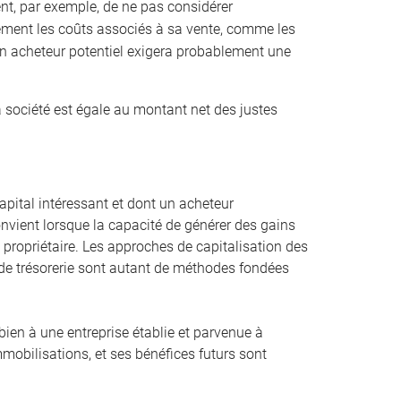
ient, par exemple, de ne pas considérer
ement les coûts associés à sa vente, comme les
 Un acheteur potentiel exigera probablement une
a société est égale au montant net des justes
pital intéressant et dont un acheteur
convient lorsque la capacité de générer des gains
st propriétaire. Les approches de capitalisation des
ux de trésorerie sont autant de méthodes fondées
bien à une entreprise établie et parvenue à
mmobilisations, et ses bénéfices futurs sont