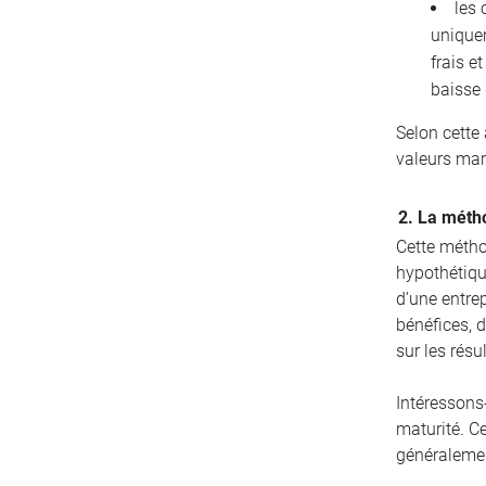
les 
unique
frais e
baisse 
Selon cette
valeurs mar
2. La métho
Cette métho
hypothétique
d’une entrep
bénéfices, d
sur les résu
Intéressons
maturité. C
généralemen