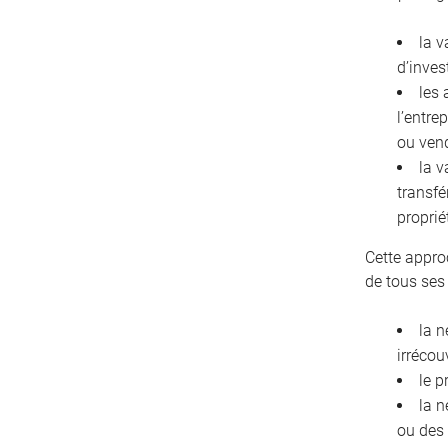
la v
d’inves
les 
l’entre
ou ven
la v
transfé
proprié
Cette appro
de tous ses
la n
irrécou
le p
la n
ou des