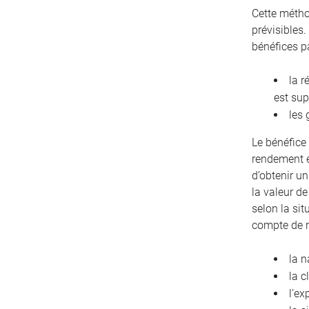
Cette métho
prévisibles.
bénéfices p
la r
est sup
les 
Le bénéfice 
rendement e
d’obtenir u
la valeur de
selon la sit
compte de 
la n
la c
l’ex