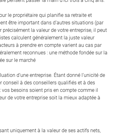
ale pensent passer la main d’ici trois à cinq ans.
 le propriétaire qui planifie sa retraite et
nt être important dans d’autres situations (par
 précisément la valeur de votre entreprise, il peut
listes calculent généralement la juste valeur
facteurs à prendre en compte varient au cas par
énéralement reconnues : une méthode fondée sur la
dée sur le marché
tion d’une entreprise. Étant donné l’unicité de
r conseil à des conseillers qualifiés et à des
n et vos besoins soient pris en compte comme il
eur de votre entreprise soit la mieux adaptée à
ssant uniquement à la valeur de ses actifs nets,