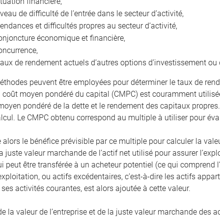
ituation financière,
iveau de difficulté de l’entrée dans le secteur d’activité,
tendances et difficultés propres au secteur d’activité,
onjoncture économique et financière,
oncurrence,
taux de rendement actuels d’autres options d’investissement ou 
éthodes peuvent être employées pour déterminer le taux de rend
coût moyen pondéré du capital (CMPC) est couramment utilisée
 moyen pondéré de la dette et le rendement des capitaux propres
alcul. Le CMPC obtenu correspond au multiple à utiliser pour éval
 alors le bénéfice prévisible par ce multiple pour calculer la valeu
a juste valeur marchande de l’actif net utilisé pour assurer l’expl
ui peut être transférée à un acheteur potentiel (ce qui comprend
exploitation, ou actifs excédentaires, c’est-à-dire les actifs app
ses activités courantes, est alors ajoutée à cette valeur.
la valeur de l’entreprise et de la juste valeur marchande des act