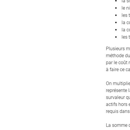
la s
le n
les 
la c
la c
les 
Plusieurs m
méthode du 
par le coût
à faire ce c
On multiplie
représente l
survaleur q
actifs hors 
requis dans 
La somme de 