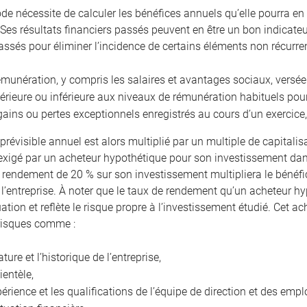
de nécessite de calculer les bénéfices annuels qu’elle pourra en 
 Ses résultats financiers passés peuvent en être un bon indicateur.
assés pour éliminer l’incidence de certains éléments non récur
émunération, y compris les salaires et avantages sociaux, versée
érieure ou inférieure aux niveaux de rémunération habituels po
gains ou pertes exceptionnels enregistrés au cours d’un exercice,
prévisible annuel est alors multiplié par un multiple de capitalis
xigé par un acheteur hypothétique pour son investissement dans
n rendement de 20 % sur son investissement multipliera le bénéfic
 l’entreprise. À noter que le taux de rendement qu’un acheteur hy
uation et reflète le risque propre à l’investissement étudié. Cet
risques comme :
ature et l’historique de l’entreprise,
lientèle,
périence et les qualifications de l’équipe de direction et des empl