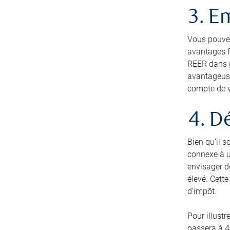
3. E
Vous pouvez
avantages fi
REER dans un
avantageuse
compte de v
4. D
Bien qu’il 
connexe à u
envisager d
élevé. Cette
d’impôt.
Pour illust
passera à 4