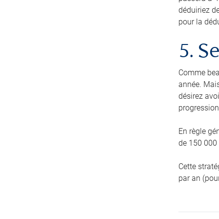
déduiriez d
pour la déd
5. S
Comme beau
année. Mais
désirez avoi
progression
En règle gé
de 150 000 $
Cette strat
par an (pour