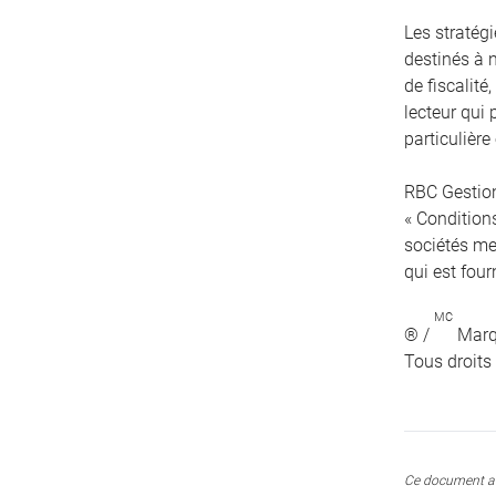
Les stratég
destinés à 
de fiscalité
lecteur qui 
particulière
RBC Gestion
« Conditions
sociétés me
qui est four
MC
® /
Marqu
Tous droits
Ce document a 