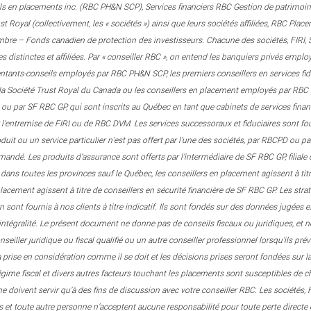
ls en placements inc. (RBC PH&N SCP), Services financiers RBC Gestion de patrimoine
 Royal (collectivement, les « sociétés ») ainsi que leurs sociétés affiliées, RBC Pla
embre – Fonds canadien de protection des investisseurs. Chacune des sociétés, FIRI
es distinctes et affiliées. Par « conseiller RBC », on entend les banquiers privés emp
sentants-conseils employés par RBC PH&N SCP, les premiers conseillers en services f
la Société Trust Royal du Canada ou les conseillers en placement employés par RBC D
 ou par SF RBC GP, qui sont inscrits au Québec en tant que cabinets de services financi
r l’entremise de FIRI ou de RBC DVM. Les services successoraux et fiduciaires sont f
oduit ou un service particulier n’est pas offert par l’une des sociétés, par RBCPD ou 
mandé. Les produits d’assurance sont offerts par l’intermédiaire de SF RBC GP, filial
 dans toutes les provinces sauf le Québec, les conseillers en placement agissent à t
placement agissent à titre de conseillers en sécurité financière de SF RBC GP. Les str
on sont fournis à nos clients à titre indicatif. Ils sont fondés sur des données jugée
l’intégralité. Le présent document ne donne pas de conseils fiscaux ou juridiques, et n
seiller juridique ou fiscal qualifié ou un autre conseiller professionnel lorsqu’ils pré
a prise en considération comme il se doit et les décisions prises seront fondées sur la 
égime fiscal et divers autres facteurs touchant les placements sont susceptibles de
 ne doivent servir qu’à des fins de discussion avec votre conseiller RBC. Les sociétés
ées et toute autre personne n’acceptent aucune responsabilité pour toute perte directe 