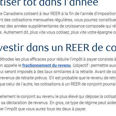
otiser tôt dans l’année
 Canadiens cotisent à leur REER à la fin de l’année d’imposition
nt des cotisations mensuelles régulières, vous pourrez constitue
erez des années supplémentaires de croissance composée qui résul
e. Autrement dit, plus vite vous cotisez, plus vite votre épargne
nvestir dans un REER de c
éthodes les plus efficaces pour réduire l’impôt à payer consiste 
on appelle le
fractionnement du revenu
. L’objectif : permettre 
qui seront imposés à des taux similaires à la retraite. Avant de c
revenus de retraite prévus. S’il est probable que le revenu de re
que celui de l’autre, les cotisations à un REER de conjoint pourr
ellement le conjoint au revenu le plus élevé qui dépose la cotisat
sa déclaration de revenus. En gros, ce type de régime peut aider 
uer l’impôt que vous aurez tous les deux à payer.