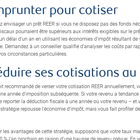
mprunter pour cotiser
 envisager un prêt REER si vous ne disposez pas des fonds néc
scaux pourraient être supérieurs aux intérêts exigibles sur le pr
 délai d’un an en utilisant les économies d’impôt résultant de v
. Demandez à un conseiller qualifié d’analyser les coûts par rap
os circonstances particulières.
éduire ses cotisations 
soit recommandé de verser votre cotisation REER annuellement, v
ne année d’imposition subséquente. Si votre revenu a tendance à 
e reporter la déduction fiscale à une année où votre revenu – et
 stratégie repousse l’économie d’impôt, mais vous fait profiter d
rer les avantages de cette stratégie, supposons que votre taux ma
0 % l’an prochain en raison d’une hausse de revenu prévue. En 