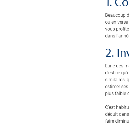
1. C
Beaucoup de
ou en versa
vous profit
dans l’anné
2. I
L’une des m
c’est ce qu’
similaires, 
estimer ses 
plus faible 
C’est habitu
déduit dans 
faire dimin