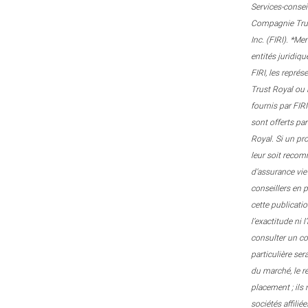
Services-consei
Compagnie Trust
Inc. (FIRI). *M
entités juridiqu
FIRI, les repré
Trust Royal ou 
fournis par FIRI
sont offerts pa
Royal. Si un pr
leur soit recom
d’assurance vie
conseillers en 
cette publicati
l’exactitude ni 
consulter un con
particulière ser
du marché, le r
placement ; ils
sociétés affili