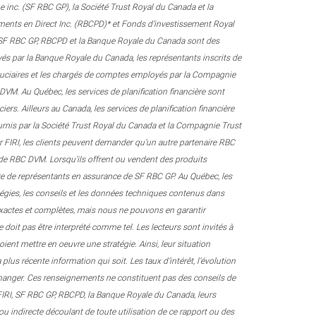
 inc. (SF RBC GP), la Société Trust Royal du Canada et la
cements en Direct Inc. (RBCPD)* et Fonds d’investissement Royal
, SF RBC GP, RBCPD et la Banque Royale du Canada sont des
loyés par la Banque Royale du Canada, les représentants inscrits de
iduciaires et les chargés de comptes employés par la Compagnie
VM. Au Québec, les services de planification financière sont
ers. Ailleurs au Canada, les services de planification financière
ournis par la Société Trust Royal du Canada et la Compagnie Trust
par FIRI, les clients peuvent demander qu’un autre partenaire RBC
e de RBC DVM. Lorsqu’ils offrent ou vendent des produits
itre de représentants en assurance de SF RBC GP. Au Québec, les
atégies, les conseils et les données techniques contenus dans
s exactes et complètes, mais nous ne pouvons en garantir
e doit pas être interprété comme tel. Les lecteurs sont invités à
voient mettre en oeuvre une stratégie. Ainsi, leur situation
plus récente information qui soit. Les taux d’intérêt, l’évolution
 changer. Ces renseignements ne constituent pas des conseils de
, FIRI, SF RBC GP, RBCPD, la Banque Royale du Canada, leurs
ou indirecte découlant de toute utilisation de ce rapport ou des