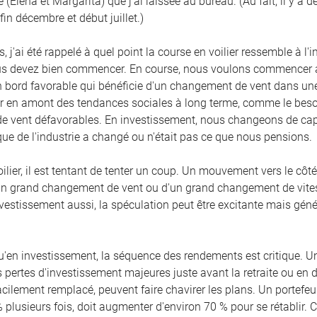
e (Elena et Margarita) que j'ai laissée au bureau. (Au fait, il y a
in décembre et début juillet.)
s, j'ai été rappelé à quel point la course en voilier ressemble à l
us devez bien commencer. En course, nous voulons commencer av
 bord favorable qui bénéficie d'un changement de vent dans une 
ir en amont des tendances sociales à long terme, comme le besoin
 vent défavorables. En investissement, nous changeons de cap 
ue de l'industrie a changé ou n'était pas ce que nous pensions.
ilier, il est tentant de tenter un coup. Un mouvement vers le côté 
un grand changement de vent ou d'un grand changement de vitess
estissement aussi, la spéculation peut être excitante mais géné
u'en investissement, la séquence des rendements est critique. U
 pertes d'investissement majeures juste avant la retraite ou en d
acilement remplacé, peuvent faire chavirer les plans. Un portefeuil
 plusieurs fois, doit augmenter d'environ 70 % pour se rétablir. 