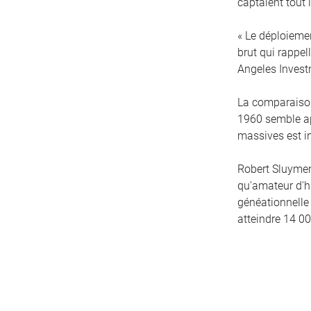
captaient tout 
« Le déploiemen
brut qui rappel
Angeles Invest
La comparaison
1960 semble ap
massives est in
Robert Sluymer,
qu'amateur d'hi
généationnelle
atteindre 14 0