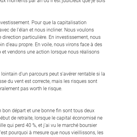
 deux moments par an où il est judicieux que je sois
'investissement. Pour que la capitalisation
ec de l'élan et nous incliner. Nous voulons
direction particulière. En investissement, nous
 d'eau propre. En voile, nous virons face à des
et vendons une action lorsque nous réalisons
lointain d'un parcours peut s'avérer rentable si la
e du vent est correcte, mais les risques sont
ralement pas worth le risque.
n bon départ et une bonne fin sont tous deux
ébut de retraite, lorsque le capital économisé ne
le qui perd 40 %, et j'ai vu le marché boursier
C'est pourquoi à mesure que nous vieillissons, les