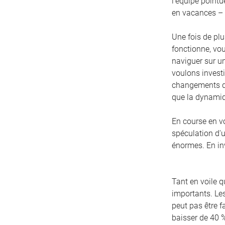
l'équipe pointu
en vacances – f
Une fois de plu
fonctionne, vo
naviguer sur un
voulons invest
changements de
que la dynamiq
En course en vo
spéculation d'
énormes. En inv
Tant en voile q
importants. Les
peut pas être f
baisser de 40 %