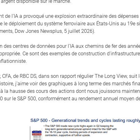
l'argent disponible sur le marché.
t de l'IA a provoqué une explosion extraordinaire des dépenses 
le le déploiement du système ferroviaire aux États-Unis au 19e s
ments, Dow Jones Newsplus, 5 juillet 2026).
 des centres de données pour l'IA aux chemins de fer des année
propriée. Ce sont des exemples de construction d'infrastructures
flationniste.
 CFA, de RBC DS, dans son rapport régulier The Long View, suit le
stoire, j'aime voir des graphiques à long terme des marchés fin
 à la hausse des cours des actions dont nous jouissons maintena
00 sur le S&P 500, conformément au rendement annuel moyen de