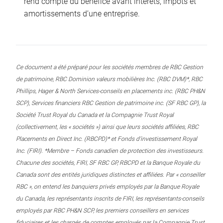
rend compte du bénéfice avant intérêts, impôts et
amortissements d’une entreprise.
Ce document a été préparé pour les sociétés membres de RBC Gestion
de patrimoine, RBC Dominion valeurs mobilières Inc. (RBC DVM)*, RBC
Phillips, Hager & North Services-conseils en placements inc. (RBC PH&N
SCP), Services financiers RBC Gestion de patrimoine inc. (SF RBC GP), la
Société Trust Royal du Canada et la Compagnie Trust Royal
(collectivement, les « sociétés ») ainsi que leurs sociétés affiliées, RBC
Placements en Direct Inc. (RBCPD)* et Fonds d’investissement Royal
Inc. (FIRI). *Membre – Fonds canadien de protection des investisseurs.
Chacune des sociétés, FIRI, SF RBC GP, RBCPD et la Banque Royale du
Canada sont des entités juridiques distinctes et affiliées. Par « conseiller
RBC », on entend les banquiers privés employés par la Banque Royale
du Canada, les représentants inscrits de FIRI, les représentants-conseils
employés par RBC PH&N SCP, les premiers conseillers en services
fiduciaires et les chargés de comptes employés par la Compagnie Trust