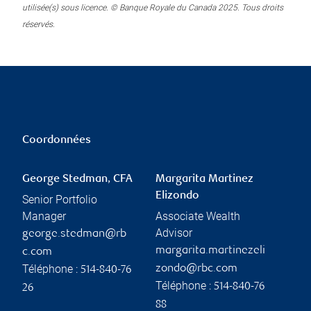
utilisée(s) sous licence. © Banque Royale du Canada 2025. Tous droits
réservés.
Coordonnées
George Stedman, CFA
Margarita Martinez
Elizondo
Senior Portfolio
Manager
Associate Wealth
Advisor
george.stedman@rb
margarita.martinezeli
c.com
Téléphone :
zondo@rbc.com
514-840-76
Téléphone :
514-840-76
26
88