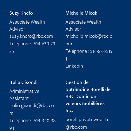
Suzy Knafo
Michelle Micak
Associate Wealth
Associate Wealth
Advisor
Advisor
suzy.knafo@rbc.com
michelle.micak@rbc.c
Téléphone :
514-630-79
om
Téléphone :
35
514-878-515
1
Linkedin
Italia Gisondi
Gestion de
patrimoine Borelli de
Administrative
RBC Dominion
Assistant
valeurs mobilières
italia.gisondi@rbc.co
Inc.
m
borelliprivatewealth
Téléphone :
514-340-38
@rbc.com
94