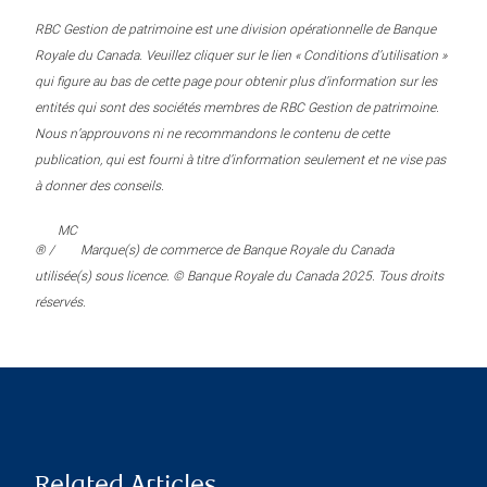
RBC Gestion de patrimoine est une division opérationnelle de Banque
Royale du Canada. Veuillez cliquer sur le lien « Conditions d’utilisation »
qui figure au bas de cette page pour obtenir plus d’information sur les
entités qui sont des sociétés membres de RBC Gestion de patrimoine.
Nous n’approuvons ni ne recommandons le contenu de cette
publication, qui est fourni à titre d’information seulement et ne vise pas
à donner des conseils.
MC
® /
Marque(s) de commerce de Banque Royale du Canada
utilisée(s) sous licence. © Banque Royale du Canada 2025. Tous droits
réservés.