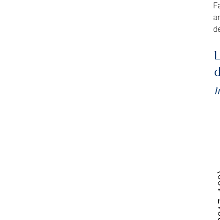
Fa
an
de
L
d
I