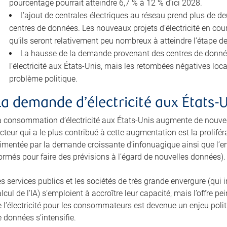
pourcentage pourrait atteindre 6,7 % à 12 % d’ici 2028.
L’ajout de centrales électriques au réseau prend plus de d
centres de données. Les nouveaux projets d’électricité en cour
qu’ils seront relativement peu nombreux à atteindre l’étape d
La hausse de la demande provenant des centres de données 
l’électricité aux États-Unis, mais les retombées négatives lo
problème politique.
La demande d’électricité aux États-
a consommation d’électricité aux États-Unis augmente de nouvea
cteur qui a le plus contribué à cette augmentation est la prolifé
limentée par la demande croissante d’infonuagique ainsi que l’e
ormés pour faire des prévisions à l’égard de nouvelles données).
es services publics et les sociétés de très grande envergure (qu
lcul de l’IA) s’emploient à accroître leur capacité, mais l’offre 
 l’électricité pour les consommateurs est devenue un enjeu politi
 données s’intensifie.