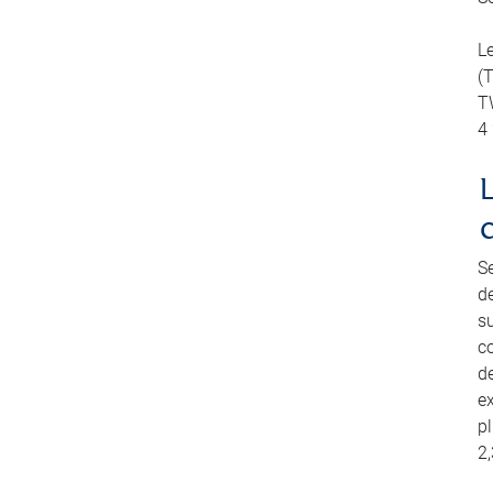
L
(
TW
4
S
d
su
co
de
e
pl
2,