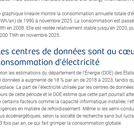
e graphique linéaire montre la consommation annuelle totale d’él
TWh/an) de 1990 à novembre 2025. La consommation est passée
h en 2008. Elle est restée relativement stable jusqu’en 2020, puis
 200 TWh en novembre 2025.
Les centres de données sont au cœur
consommation d’électricité
elon les estimations du département de l’Énergie (DOE) des États
e données a augmenté de 18 % par an de 2018 à 2023, tandis que 
rplace. La part de l’électricité utilisée par les centres de donné
urs de cette période et le DOE estime que cette part pourrait att
 certains facteurs comme la capacité informatique installée, l’effi
xigences en matière de refroidissement. Même si les semi-cond
us écoénergétiques, selon la société de recherche sans but lucra
3 fois par an, ce qui fait grimper la consommation globale.