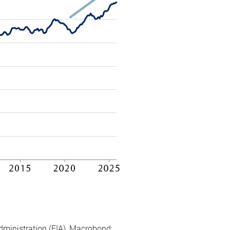
dministration (EIA), Macrobond;