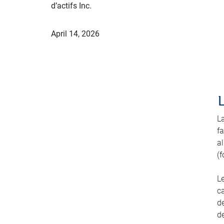
d’actifs Inc.
April 14, 2026
L
fa
a
(f
L
ca
de
de