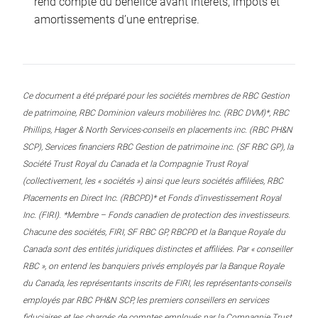
rend compte du bénéfice avant intérêts, impôts et
amortissements d’une entreprise.
Ce document a été préparé pour les sociétés membres de RBC Gestion
de patrimoine, RBC Dominion valeurs mobilières Inc. (RBC DVM)*, RBC
Phillips, Hager & North Services-conseils en placements inc. (RBC PH&N
SCP), Services financiers RBC Gestion de patrimoine inc. (SF RBC GP), la
Société Trust Royal du Canada et la Compagnie Trust Royal
(collectivement, les « sociétés ») ainsi que leurs sociétés affiliées, RBC
Placements en Direct Inc. (RBCPD)* et Fonds d’investissement Royal
Inc. (FIRI). *Membre – Fonds canadien de protection des investisseurs.
Chacune des sociétés, FIRI, SF RBC GP, RBCPD et la Banque Royale du
Canada sont des entités juridiques distinctes et affiliées. Par « conseiller
RBC », on entend les banquiers privés employés par la Banque Royale
du Canada, les représentants inscrits de FIRI, les représentants-conseils
employés par RBC PH&N SCP, les premiers conseillers en services
fiduciaires et les chargés de comptes employés par la Compagnie Trust