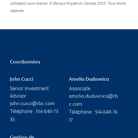
utilisée(s) sous licence. © Banque Royale du Canada 2025. Tous droits
réservés.
Coordonnées
John Cucci
Amelia Duduveica
Senior Investment
Associate
Advisor
amelia.duduveica@rb
john.cucci@rbc.com
c.com
Téléphone :
Téléphone :
514-840-73
514-840-76
35
17
Gestion de