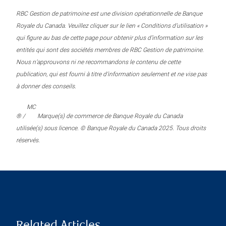
RBC Gestion de patrimoine est une division opérationnelle de Banque
Royale du Canada. Veuillez cliquer sur le lien « Conditions d’utilisation »
qui figure au bas de cette page pour obtenir plus d’information sur les
entités qui sont des sociétés membres de RBC Gestion de patrimoine.
Nous n’approuvons ni ne recommandons le contenu de cette
publication, qui est fourni à titre d’information seulement et ne vise pas
à donner des conseils.
MC
® /
Marque(s) de commerce de Banque Royale du Canada
utilisée(s) sous licence. © Banque Royale du Canada 2025. Tous droits
réservés.