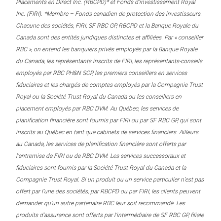
Placements en Direct Inc. (RBCPD)* et Fonds d’investissement Royal
Inc. (FIRI). *Membre – Fonds canadien de protection des investisseurs.
Chacune des sociétés, FIRI, SF RBC GP, RBCPD et la Banque Royale du
Canada sont des entités juridiques distinctes et affiliées. Par « conseiller
RBC », on entend les banquiers privés employés par la Banque Royale
du Canada, les représentants inscrits de FIRI, les représentants-conseils
employés par RBC PH&N SCP, les premiers conseillers en services
fiduciaires et les chargés de comptes employés par la Compagnie Trust
Royal ou la Société Trust Royal du Canada ou les conseillers en
placement employés par RBC DVM. Au Québec, les services de
planification financière sont fournis par FIRI ou par SF RBC GP, qui sont
inscrits au Québec en tant que cabinets de services financiers. Ailleurs
au Canada, les services de planification financière sont offerts par
l’entremise de FIRI ou de RBC DVM. Les services successoraux et
fiduciaires sont fournis par la Société Trust Royal du Canada et la
Compagnie Trust Royal. Si un produit ou un service particulier n’est pas
offert par l’une des sociétés, par RBCPD ou par FIRI, les clients peuvent
demander qu’un autre partenaire RBC leur soit recommandé. Les
produits d’assurance sont offerts par l’intermédiaire de SF RBC GP, filiale