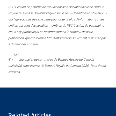
RBC Gestion de patrimoine est une division opérationnelle de Banque
Royale du Canada. Veuillez cliquer sur le lien « Conditions d’utilisation »
qui figure au bas de cette page pour obtenir plus d’information sur les
entités qui sont des sociétés membres de RBC Gestion de patrimoine.
Nous n’approuvons ni ne recommandons le contenu de cette
publication, qui est fourni à titre d’information seulement et ne vise pas
à donner des conseils.
MC
® /
Marque(s) de commerce de Banque Royale du Canada
utilisée(s) sous licence. © Banque Royale du Canada 2025. Tous droits
réservés.