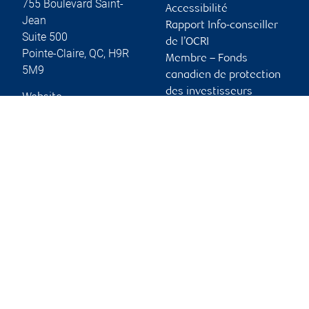
755 Boulevard Saint-
Accessibilité
Jean
Rapport Info-conseiller
Suite 500
de l’OCRI
Pointe-Claire
,
QC
,
H9R
Membre – Fonds
5M9
canadien de protection
des investisseurs
Website
Publicité et témoins
Liens vers les sites en
français
Ouvrir une session
Guide d’ouverture de
session initiale
Vous tenir informé
RBC Dominion valeurs mobilières, © 2026