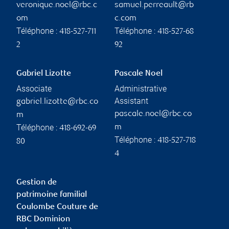
veronique.noel@rbc.c
samuel.perreault@rb
om
c.com
Téléphone :
Téléphone :
418-527-711
418-527-68
2
92
Gabriel Lizotte
Pascale Noel
Associate
Administrative
Assistant
gabriel.lizotte@rbc.co
pascale.noel@rbc.co
m
Téléphone :
m
418-692-69
Téléphone :
418-527-718
80
4
Gestion de
patrimoine familial
Coulombe Couture de
RBC Dominion