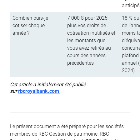
anticipé
Combien puis-je
7 000 $ pour 2025,
18 % du
cotiser chaque
plus vos droits de
de l’ann
année ?
cotisation inutilisés et
moins to
les montants que
d’équiva
vous avez retirés au
concurr
cours des années
plafond 
précédentes
annuel 
2024)
Cet article a initialement été publié
sur
rbcroyalbank.com
.
Le présent document a été préparé pour les sociétés
membres de RBC Gestion de patrimoine, RBC