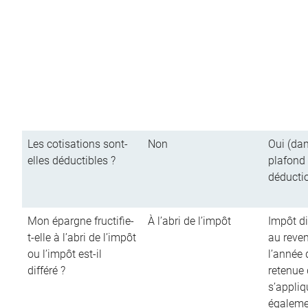
Les cotisations sont-
Non
Oui (dan
elles déductibles ?
plafond
déducti
Mon épargne fructifie-
À l’abri de l’impôt
Impôt di
t-elle à l’abri de l’impôt
au reve
ou l’impôt est-il
l’année d
différé ?
retenue
s’appliq
égalemen