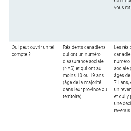
de l’imp
vous ret
Qui peut ouvrir un tel
Résidents canadiens
Les rési
compte ?
qui ont un numéro
canadie
d’assurance sociale
numéro 
(NAS) et qui ont au
sociale 
moins 18 ou 19 ans
âgés de
(âge de la majorité
71 ans,
dans leur province ou
un reve
territoire)
et qui y
une décl
revenus