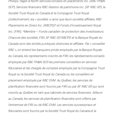
Phillips, Hager & North Services-conseils en placements inc. (RBC PH&N
SCP), Services financiers RBC Gestion de patrimoine inc. (SF RBC GP), la
Société Trust Royal du Canada et la Compagnie Trust Royal
(collectivement, les « sociétés ») ainsi que leurs sociétés affiliées, RBC
Placements en Direct Inc. (RBCPD)* et Fonds d’investissement Royal
Inc. (FIRI). *Membre – Fonds canadien de protection des investisseurs.
Chacune des sociétés, FIRI, SF RBC GP, RBCPD et la Banque Royale du
Canada sont des entités juridiques distinctes et affiliées. Par « conseiller
RBC », on entend les banquiers privés employés par la Banque Royale
du Canada, les représentants inscrits de FIRI, les représentants-conseils
employés par RBC PH&N SCP, les premiers conseillers en services
fiduciaires et les chargés de comptes employés par la Compagnie Trust
Royal ou la Société Trust Royal du Canada ou les conseillers en
placement employés par RBC DVM. Au Québec, les services de
planification financière sont fournis par FIRI ou par SF RBC GP, qui sont
inscrits au Québec en tant que cabinets de services financiers. Ailleurs
au Canada, les services de planification financière sont offerts par
l’entremise de FIRI ou de RBC DVM. Les services successoraux et
fiduciaires sont fournis par la Société Trust Royal du Canada et la