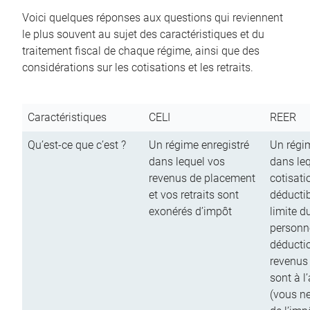
Voici quelques réponses aux questions qui reviennent
le plus souvent au sujet des caractéristiques et du
traitement fiscal de chaque régime, ainsi que des
considérations sur les cotisations et les retraits.
Caractéristiques
CELI
REER
Qu’est-ce que c’est ?
Un régime enregistré
Un régim
dans lequel vos
dans le
revenus de placement
cotisati
et vos retraits sont
déductib
exonérés d’impôt
limite d
personn
déductio
revenus
sont à l
(vous n