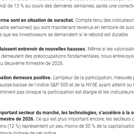
ndi de 13 % au cours des dernières semaines, après une correcti
erme sont en situation de surachat.
Compte tenu des indicateurs
uatre semaines) qui sont maintenant revenus en territoire de sura
le que les investisseurs se demandent si le rebond est durable.
laissent entrevoir de nouvelles hausses.
Même si les valorisation
e demeurent des préoccupations fondamentales, nous entrevoyo
u deuxième trimestre de 2026.
pation demeure positive.
L’ampleur de la participation, mesurée
 hausse-baisse de l’indice S&P 500 et de la NYSE ayant atteint o
lminent pas lorsque la participation est élargie et les indicateu
portant secteur du marché, les technologies, s’accélère à la s
imestre de 2026.
Ce qui est plus important encore, les secteurs d
s (12 %) représentent un peu moins de 50 % de la capitalisation
ndance globale de cet indice.