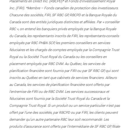
Placements en Direct Inc. (RBCPD)* et Fonds d’investissement Royal
Inc. (FIRI). *Membre – Fonds canadien de protection des investisseurs.
Chacune des sociétés, FIRI, SF RBC GP, RBCPD et la Banque Royale du
Canada sont des entités juridiques distinctes et affiliées. Par « conseiller
RBC », on entend les banquiers privés employés par la Banque Royale
du Canada, les représentants inscrits de FIRI, les représentants-conseils
employés par RBC PH&N SCP, les premiers conseillers en services
fiduciaires et les chargés de comptes employés par la Compagnie Trust
Royal ou la Société Trust Royal du Canada ou les conseillers en
placement employés par RBC DVM. Au Québec, les services de
planification financière sont fournis par FIRI ou par SF RBC GP, qui sont
inscrits au Québec en tant que cabinets de services financiers. Ailleurs
au Canada, les services de planification financière sont offerts par
l’entremise de FIRI ou de RBC DVM. Les services successoraux et
fiduciaires sont fournis par la Société Trust Royal du Canada et la
Compagnie Trust Royal. Si un produit ou un service particulier n’est pas
offert par l’une des sociétés, par RBCPD ou par FIRI, les clients peuvent
demander qu’un autre partenaire RBC leur soit recommandé. Les
produits d’assurance sont offerts par l’intermédiaire de SF RBC GP, filiale