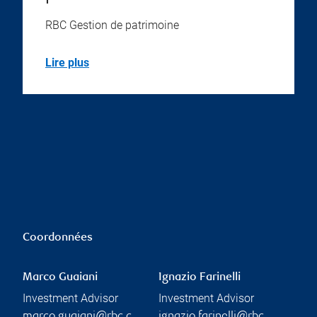
RBC Gestion de patrimoine
Lire plus
Coordonnées
Marco Guaiani
Ignazio Farinelli
Investment Advisor
Investment Advisor
marco.guaiani@rbc.c
ignazio.farinelli@rbc.