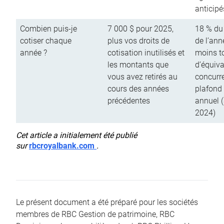
anticipé
Combien puis-je
7 000 $ pour 2025,
18 % du
cotiser chaque
plus vos droits de
de l’ann
année ?
cotisation inutilisés et
moins to
les montants que
d’équiva
vous avez retirés au
concurr
cours des années
plafond 
précédentes
annuel 
2024)
Cet article a initialement été publié
sur
rbcroyalbank.com
.
Le présent document a été préparé pour les sociétés
membres de RBC Gestion de patrimoine, RBC