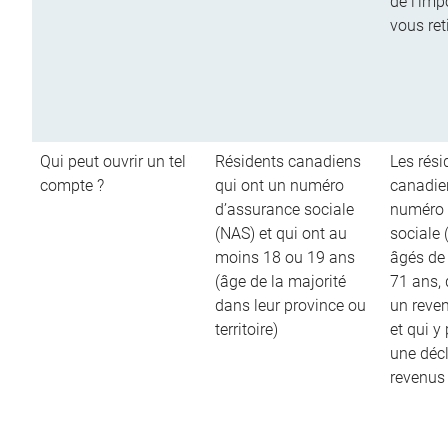
de l’imp
vous ret
Qui peut ouvrir un tel
Résidents canadiens
Les rési
compte ?
qui ont un numéro
canadie
d’assurance sociale
numéro 
(NAS) et qui ont au
sociale 
moins 18 ou 19 ans
âgés de
(âge de la majorité
71 ans,
dans leur province ou
un reve
territoire)
et qui y
une décl
revenus