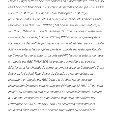
Phillips, Hager & North Services-conseils en placements inc. (RBC PH&N
SCP), Services financiers RBC Gestion de patrimoine inc. (SF RBC GP), la
Société Trust Royal du Canada et la Compagnie Trust Royal
(collectivement, les « sociétés ») ainsi que leurs sociétés affiliées, RBC
Placements en Direct Inc. (RBCPD)* et Fonds d’investissement Royal
Inc. (FIRI). *Membre – Fonds canadien de protection des investisseurs.
Chacune des sociétés, FIRI, SF RBC GP, RBCPD et la Banque Royale du
Canada sont des entités juridiques distinctes et affiliées. Par « conseiller
RBC », on entend les banquiers privés employés par la Banque Royale
du Canada, les représentants inscrits de FIRI, les représentants-conseils
employés par RBC PH&N SCP, les premiers conseillers en services
fiduciaires et les chargés de comptes employés par la Compagnie Trust
Royal ou la Société Trust Royal du Canada ou les conseillers en
placement employés par RBC DVM. Au Québec, les services de
planification financière sont fournis par FIRI ou par SF RBC GP, qui sont
inscrits au Québec en tant que cabinets de services financiers. Ailleurs
au Canada, les services de planification financière sont offerts par
l’entremise de FIRI ou de RBC DVM. Les services successoraux et
fiduciaires sont fournis par la Société Trust Royal du Canada et la