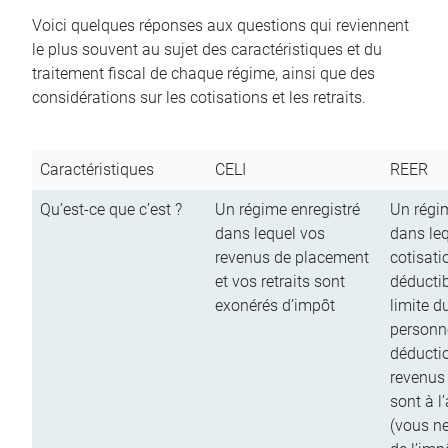
Voici quelques réponses aux questions qui reviennent
le plus souvent au sujet des caractéristiques et du
traitement fiscal de chaque régime, ainsi que des
considérations sur les cotisations et les retraits.
Caractéristiques
CELI
REER
Qu’est-ce que c’est ?
Un régime enregistré
Un régim
dans lequel vos
dans le
revenus de placement
cotisati
et vos retraits sont
déductib
exonérés d’impôt
limite d
personn
déductio
revenus
sont à l
(vous n