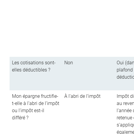
Les cotisations sont-
Non
Oui (dan
elles déductibles ?
plafond
déducti
Mon épargne fructifie-
À l’abri de l’impôt
Impôt di
t-elle à l’abri de l’impôt
au reve
ou l’impôt est-il
l’année d
différé ?
retenue
s’appliq
égalemen