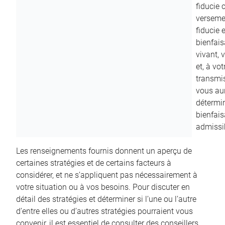
fiducie c
versemen
fiducie 
bienfais
vivant, 
et, à vo
transmi
vous aur
détermin
bienfais
admissib
Les renseignements fournis donnent un aperçu de
certaines stratégies et de certains facteurs à
considérer, et ne s’appliquent pas nécessairement à
votre situation ou à vos besoins. Pour discuter en
détail des stratégies et déterminer si l’une ou l’autre
d’entre elles ou d’autres stratégies pourraient vous
convenir, il est essentiel de consulter des conseillers