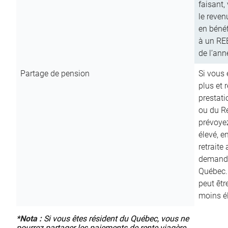
faisant,
le reven
en bénéf
à un RE
de l’ann
Partage de pension
Si vous 
plus et 
prestat
ou du R
prévoyez
élevé, e
retraite
demande
Québec. 
peut êtr
moins é
*
Nota :
Si vous êtes résident du Québec, vous ne
pourrez partager les paiements de rente viagère