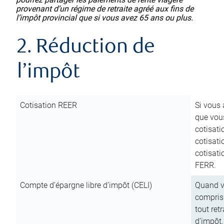
provenant d’un régime de retraite agréé aux fins de
l’impôt provincial que si vous avez 65 ans ou plus.
2. Réduction de
l’impôt
Cotisation REER
Si vous 
que vous
cotisati
cotisati
cotisati
FERR.
Compte d’épargne libre d’impôt (CELI)
Quand vo
compris 
tout ret
d’impôt,