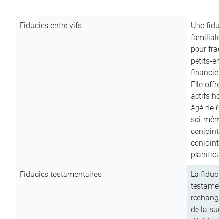
Fiducies entre vifs
Une fidu
familial
pour fra
petits-e
financie
Elle off
actifs h
âgé de 6
soi-mêm
conjoint
conjoin
planific
Fiducies testamentaires
La fiduc
testamen
rechange
de la su