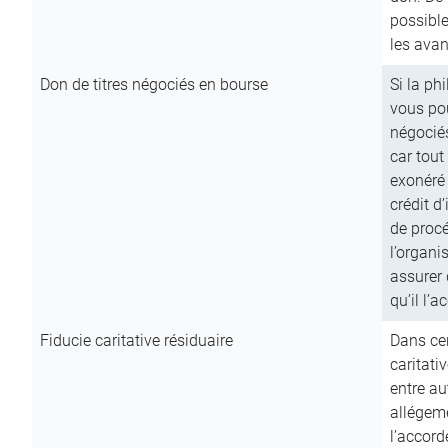
possible
les avan
Don de titres négociés en bourse
Si la ph
vous pou
négocié
car tout
exonéré
crédit d
de procé
l’organi
assurer 
qu’il l’a
Fiducie caritative résiduaire
Dans cer
caritati
entre au
allégeme
l’accord