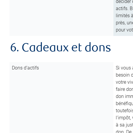
décider 
actifs. 
limités 
près, un
pour vot
6. Cadeaux et dons
Dons d’actifs
Si vous
besoin d
votre vi
faire do
don immé
bénéfiqu
toutefoi
l’impôt,
à sa ju
don. De p