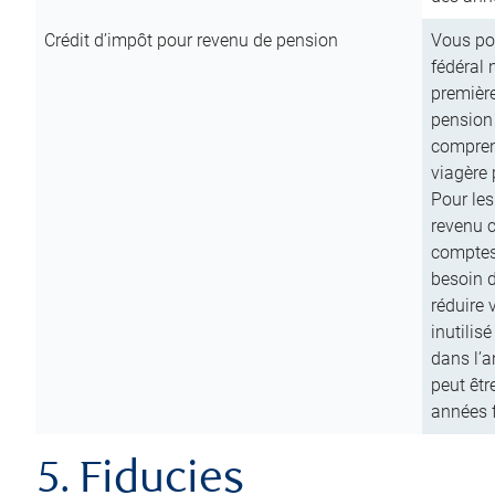
Crédit d’impôt pour revenu de pension
Vous pou
fédéral 
première
pension
comprend
viagère 
Pour les
revenu 
comptes
besoin d
réduire 
inutilis
dans l’a
peut êtr
années f
5. Fiducies