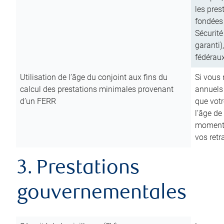
les pres
fondées 
Sécurité
garanti)
fédéraux
Utilisation de l’âge du conjoint aux fins du
Si vous
calcul des prestations minimales provenant
annuels
d’un FERR
que votr
l’âge de
moment d
vos ret
3. Prestations
gouvernementales