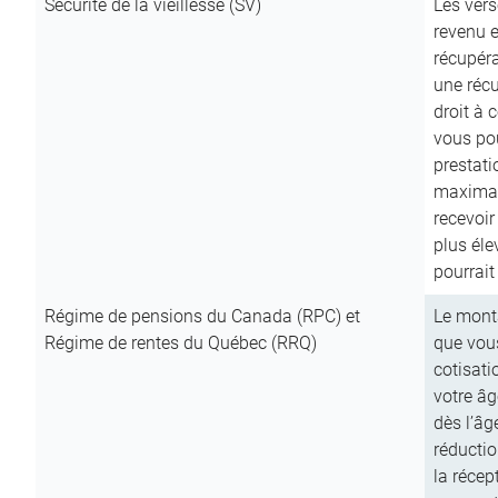
Sécurité de la vieillesse (SV)
Les vers
revenu e
récupéra
une récu
droit à 
vous pou
prestati
maximale
recevoi
plus él
pourrait
Régime de pensions du Canada (RPC) et
Le mont
Régime de rentes du Québec (RRQ)
que vous
cotisati
votre âg
dès l’âg
réducti
la récep