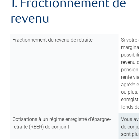
1. Fractionnement de
revenu
Fractionnement du revenu de retraite
Si votre
marginal
possibil
revenu 
pension
rente vi
agréé* e
ou plus,
enregist
fonds de
Cotisations à un régime enregistré d’épargne-
Vous ave
retraite (REER) de conjoint
de conjo
sont plu