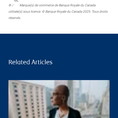
MC
® /
Marque(s) de commerce de Banque Royale du Canada
utilisée(s) sous licence. © Banque Royale du Canada 2025. Tous droits
réservés.
Related Articles