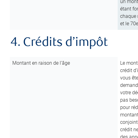
un mont
étant fo
chaque m
et le 70
4. Crédits d’impôt
Montant en raison de l’âge
Le monta
crédit d
vous êt
demande
votre dé
pas beso
pour réd
montant 
conjoint
crédit n
des anné