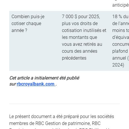
anticipé
Combien puis-je
7 000 $ pour 2025,
18 % du
cotiser chaque
plus vos droits de
de l’ann
année ?
cotisation inutilisés et
moins to
les montants que
d’équiva
vous avez retirés au
concurr
cours des années
plafond 
précédentes
annuel 
2024)
Cet article a initialement été publié
sur
rbcroyalbank.com
.
Le présent document a été préparé pour les sociétés
membres de RBC Gestion de patrimoine, RBC