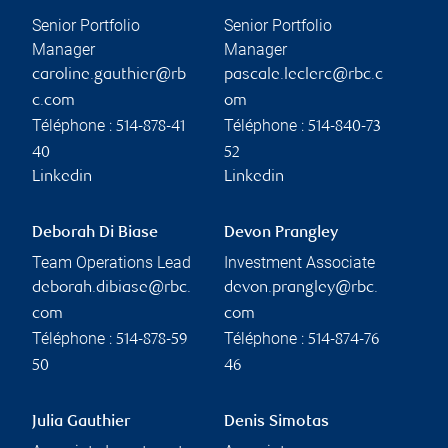
Senior Portfolio
Senior Portfolio
Manager
Manager
caroline.gauthier@rb
pascale.leclerc@rbc.c
c.com
om
Téléphone :
Téléphone :
514-878-41
514-840-73
40
52
Linkedin
Linkedin
Deborah Di Biase
Devon Prangley
Team Operations Lead
Investment Associate
deborah.dibiase@rbc.
devon.prangley@rbc.
com
com
Téléphone :
Téléphone :
514-878-59
514-874-76
50
46
Julia Gauthier
Denis Simotas