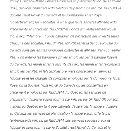
Phillips, Hager & North Services-conseils en placements inc. (RBC PH&N
SCP), Services financiers RBC Gestion de patrimoine inc. (SF RBC GP), la
Société Trust Royal du Canada et la Compagnie Trust Royal
(collectivement, les « sociétés ») ainsi que leurs sociétés affiliées, RBC
Placements en Direct Inc. (RBCPD)* et Fonds d’investissement Royal
Inc. (FIRI). *Membre – Fonds canadien de protection des investisseurs.
Chacune des sociétés, FIRI, SF RBC GP, RBCPD et la Banque Royale du
Canada sont des entités juridiques distinctes et affiliées. Par « conseiller
RBC », on entend les banquiers privés employés par la Banque Royale
du Canada, les représentants inscrits de FIRI, les représentants-conseils
employés par RBC PH&N SCP, les premiers conseillers en services
fiduciaires et les chargés de comptes employés par la Compagnie Trust
Royal ou la Société Trust Royal du Canada ou les conseillers en
placement employés par RBC DVM. Au Québec, les services de
planification financière sont fournis par FIRI ou par SF RBC GP, qui sont
inscrits au Québec en tant que cabinets de services financiers. Ailleurs
au Canada, les services de planification financière sont offerts par
l’entremise de FIRI ou de RBC DVM. Les services successoraux et
fiduciaires sont fournis par la Société Trust Royal du Canada et la