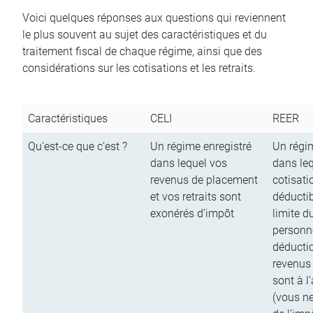
Voici quelques réponses aux questions qui reviennent
le plus souvent au sujet des caractéristiques et du
traitement fiscal de chaque régime, ainsi que des
considérations sur les cotisations et les retraits.
Caractéristiques
CELI
REER
Qu’est-ce que c’est ?
Un régime enregistré
Un régim
dans lequel vos
dans le
revenus de placement
cotisati
et vos retraits sont
déductib
exonérés d’impôt
limite d
personn
déductio
revenus
sont à l
(vous n