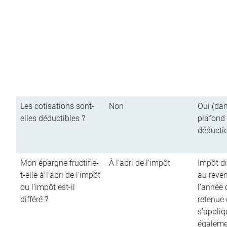
Les cotisations sont-
Non
Oui (dan
elles déductibles ?
plafond
déducti
Mon épargne fructifie-
À l’abri de l’impôt
Impôt di
t-elle à l’abri de l’impôt
au reve
ou l’impôt est-il
l’année d
différé ?
retenue
s’appliq
égalemen