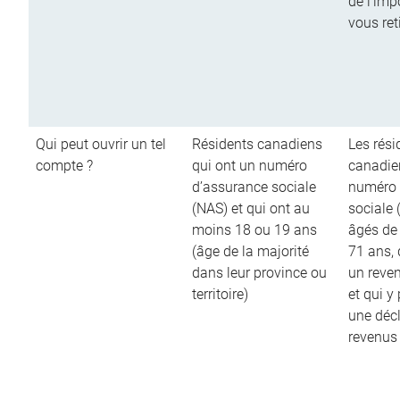
de l’imp
vous ret
Qui peut ouvrir un tel
Résidents canadiens
Les rési
compte ?
qui ont un numéro
canadie
d’assurance sociale
numéro 
(NAS) et qui ont au
sociale 
moins 18 ou 19 ans
âgés de
(âge de la majorité
71 ans,
dans leur province ou
un reve
territoire)
et qui y
une décl
revenus