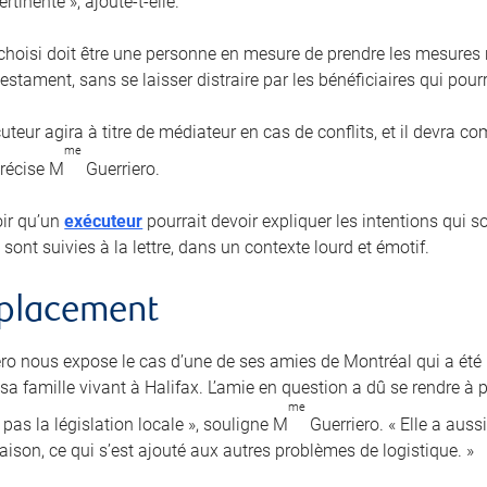
rtinente », ajoute-t-elle.
 choisi doit être une personne en mesure de prendre les mesures r
estament, sans se laisser distraire par les bénéficiaires qui pourra
uteur agira à titre de médiateur en cas de conflits, et il devra 
me
précise M
Guerriero.
loir qu’un
exécuteur
pourrait devoir expliquer les intentions qui 
 sont suivies à la lettre, dans un contexte lourd et émotif.
mplacement
ro nous expose le cas d’une de ses amies de Montréal qui a ét
a famille vivant à Halifax. L’amie en question a dû se rendre à p
me
pas la législation locale », souligne M
Guerriero. « Elle a auss
aison, ce qui s’est ajouté aux autres problèmes de logistique. »