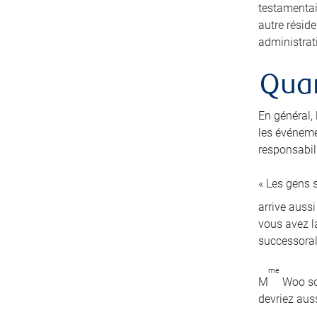
testamentai
autre résid
administrati
Quan
En général,
les événeme
responsabili
« Les gens s
arrive auss
vous avez la
successoral
me
M
Woo sou
devriez auss