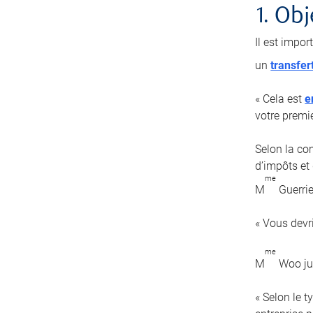
1. Obj
Il est impor
un
transfer
« Cela est
e
votre premi
Selon la com
d’impôts et 
me
M
Guerrie
« Vous devr
me
M
Woo jug
« Selon le 