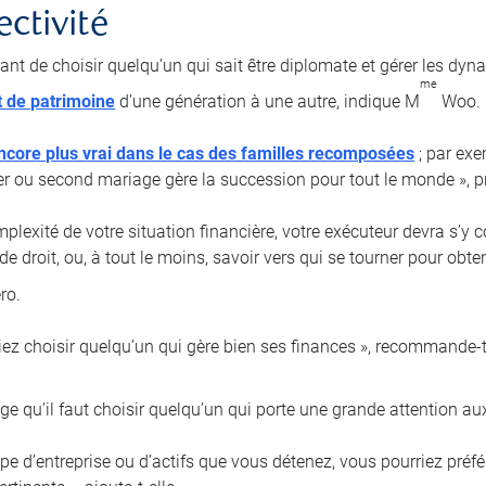
ectivité
tant de choisir quelqu’un qui sait être diplomate et gérer les dyn
me
t de patrimoine
d’une génération à une autre, indique M
Woo.
ncore plus vrai dans le cas des familles recomposées
; par exe
er ou second mariage gère la succession pour tout le monde », pr
plexité de votre situation financière, votre exécuteur devra s’y 
de droit, ou, à tout le moins, savoir vers qui se tourner pour obt
ro.
iez choisir quelqu’un qui gère bien ses finances », recommande-t-
e qu’il faut choisir quelqu’un qui porte une grande attention aux
type d’entreprise ou d’actifs que vous détenez, vous pourriez pré