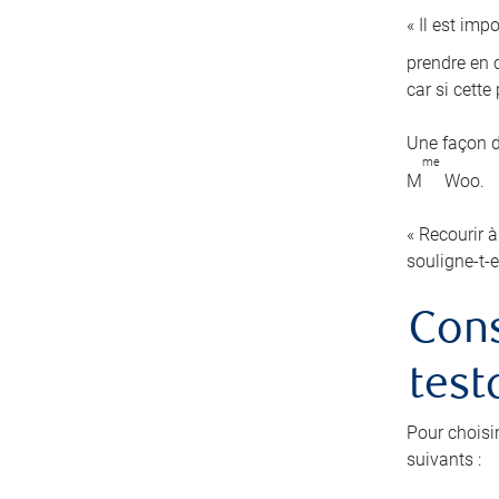
« Il est imp
prendre en c
car si cett
Une façon d
me
M
Woo.
« Recourir à
souligne-t-e
Cons
test
Pour choisi
suivants :