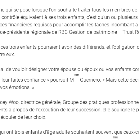
me qui se pose lorsque l’on souhaite traiter tous les membres de
contrôle équivalent à ses trois enfants, c’est qu’un ou plusieurs
es financières requises pour accomplir les tâches incombant à 
vice-présidente régionale de RBC Gestion de patrimoine – Trust R
 ces trois enfants pourraient avoir des différends, et l’obligation
tre eux.
rmal de vouloir désigner votre épouse ou époux ou vos enfants 
me
 leur faites confiance » poursuit M
Guerriero. « Mais cette déci
 vos émotions. »
cey Woo, directrice générale, Groupe des pratiques professionnel
ients à propos de l’exécution de leur succession, elle souligne l
écouler de leur choix.
qui ont trois enfants d’âge adulte souhaitent souvent que ceux-
me