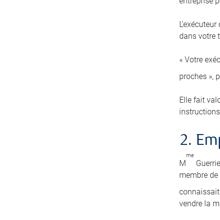
entreprise pe
L’exécuteur
dans votre t
« Votre exéc
proches », 
Elle fait va
instructions
2. E
me
M
Guerrie
membre de s
connaissait 
vendre la m