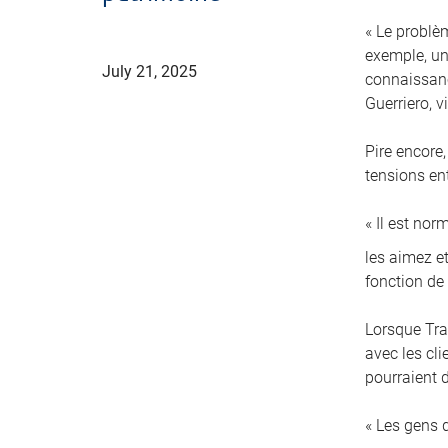
« Le problè
exemple, un 
July 21, 2025
connaissanc
Guerriero, 
Pire encore,
tensions en
« Il est no
les aimez et
fonction de
Lorsque Tra
avec les cl
pourraient d
« Les gens 