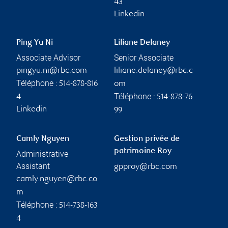
43
Linkedin
Ping Yu Ni
Liliane Delaney
Associate Advisor
Senior Associate
pingyu.ni@rbc.com
liliane.delaney@rbc.c
Téléphone :
514-878-816
om
Téléphone :
4
514-878-76
Linkedin
99
Camly Nguyen
Gestion privée de
patrimoine Roy
Administrative
Assistant
gpproy@rbc.com
camly.nguyen@rbc.co
m
Téléphone :
514-738-163
4