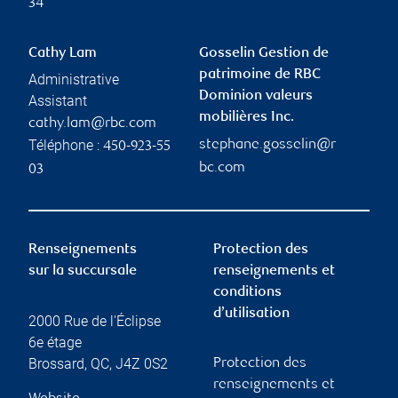
34
Cathy Lam
Gosselin Gestion de
patrimoine de RBC
Administrative
Dominion valeurs
Assistant
mobilières Inc.
cathy.lam@rbc.com
Téléphone :
stephane.gosselin@r
450-923-55
bc.com
03
Renseignements
Protection des
sur la succursale
renseignements et
conditions
d’utilisation
2000 Rue de l'Éclipse
6e étage
Brossard
,
QC
,
J4Z 0S2
Protection des
renseignements et