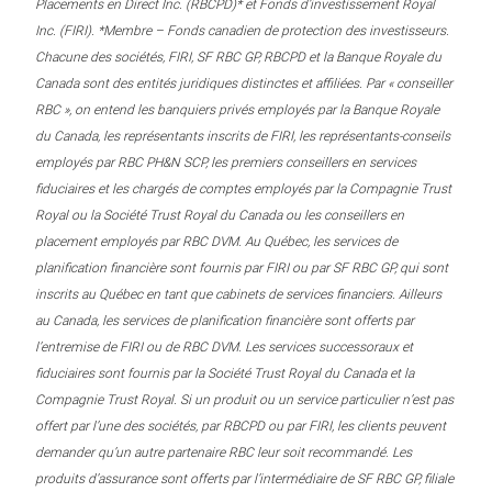
Placements en Direct Inc. (RBCPD)* et Fonds d’investissement Royal
Inc. (FIRI). *Membre – Fonds canadien de protection des investisseurs.
Chacune des sociétés, FIRI, SF RBC GP, RBCPD et la Banque Royale du
Canada sont des entités juridiques distinctes et affiliées. Par « conseiller
RBC », on entend les banquiers privés employés par la Banque Royale
du Canada, les représentants inscrits de FIRI, les représentants-conseils
employés par RBC PH&N SCP, les premiers conseillers en services
fiduciaires et les chargés de comptes employés par la Compagnie Trust
Royal ou la Société Trust Royal du Canada ou les conseillers en
placement employés par RBC DVM. Au Québec, les services de
planification financière sont fournis par FIRI ou par SF RBC GP, qui sont
inscrits au Québec en tant que cabinets de services financiers. Ailleurs
au Canada, les services de planification financière sont offerts par
l’entremise de FIRI ou de RBC DVM. Les services successoraux et
fiduciaires sont fournis par la Société Trust Royal du Canada et la
Compagnie Trust Royal. Si un produit ou un service particulier n’est pas
offert par l’une des sociétés, par RBCPD ou par FIRI, les clients peuvent
demander qu’un autre partenaire RBC leur soit recommandé. Les
produits d’assurance sont offerts par l’intermédiaire de SF RBC GP, filiale