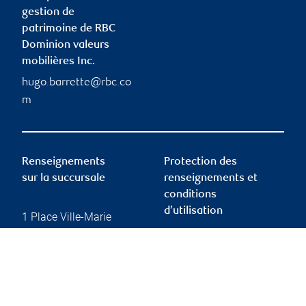
gestion de
patrimoine de RBC
Dominion valeurs
mobilières Inc.
hugo.barrette@rbc.co
m
Renseignements
Protection des
sur la succursale
renseignements et
conditions
d’utilisation
1 Place Ville-Marie
Suite 4500
Montréal
,
QC
,
H3B 4E7
Protection des
renseignements et
Website
sécurité
Conditions d’utilisation