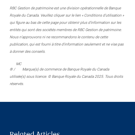
RBC Gestion de patrimoine est une division opérationnelle de Banque
Royale du Canada. Veuillez cliquer sur le lien « Conditions d’utilisation »
qui figure au bas de cette page pour obtenir plus d’information sur les
entités qui sont des sociétés membres de RBC Gestion de patrimoine.
Nous n’approuvons ni ne recommandons le contenu de cette
publication, qui est fourni à titre d’information seulement et ne vise pas
à donner des conseils.
MC
® /
Marque(s) de commerce de Banque Royale du Canada
utilisée(s) sous licence. © Banque Royale du Canada 2025. Tous droits
réservés.