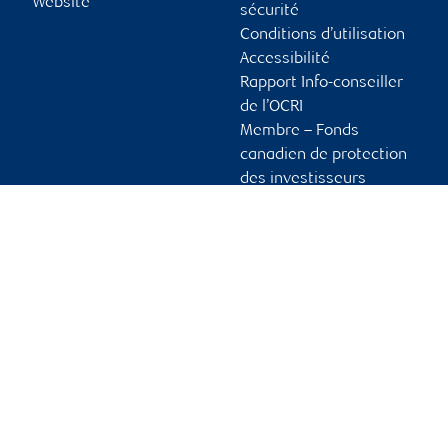
Website
sécurité
Conditions d’utilisation
Accessibilité
Rapport Info-conseiller
de l’OCRI
Membre – Fonds
canadien de protection
des investisseurs
Publicité et témoins
Liens vers les sites en
français
Ouvrir une session
Guide d’ouverture de
session initiale
Vous tenir informé