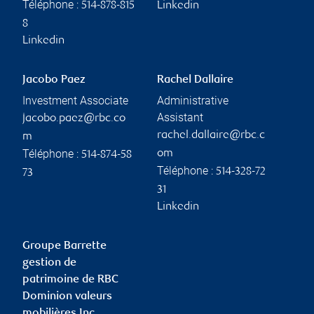
Téléphone :
514-878-815
Linkedin
8
Linkedin
Jacobo Paez
Rachel Dallaire
Investment Associate
Administrative
Assistant
jacobo.paez@rbc.co
rachel.dallaire@rbc.c
m
Téléphone :
om
514-874-58
Téléphone :
514-328-72
73
31
Linkedin
Groupe Barrette
gestion de
patrimoine de RBC
Dominion valeurs
mobilières Inc.